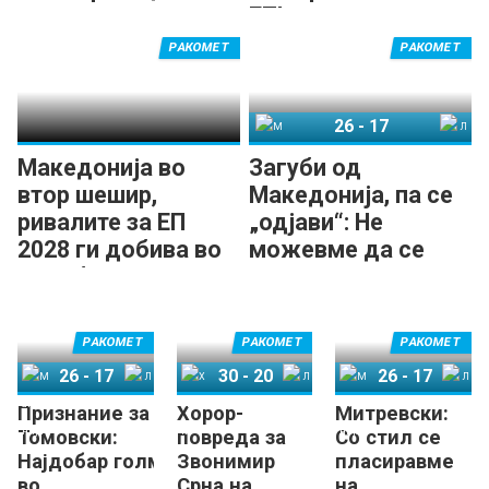
домашен терен
ЕП!
РАКОМЕТ
РАКОМЕТ
26
-
17
Македонија
Литванија
Македонија во
Загуби од
втор шешир,
Македонија, па се
ривалите за ЕП
„одјави“: Не
2028 ги добива во
можевме да се
Лисабон
носиме со нив!
РАКОМЕТ
РАКОМЕТ
РАКОМЕТ
26
-
17
30
-
20
26
-
17
Признание за
Хорор-
Митревски:
Македонија
Литванија
Хрватска
Луксембург
Македонија
Литванија
Томовски:
повреда за
Со стил се
Најдобар голман
Звонимир
пласиравме
во
Срна на
на