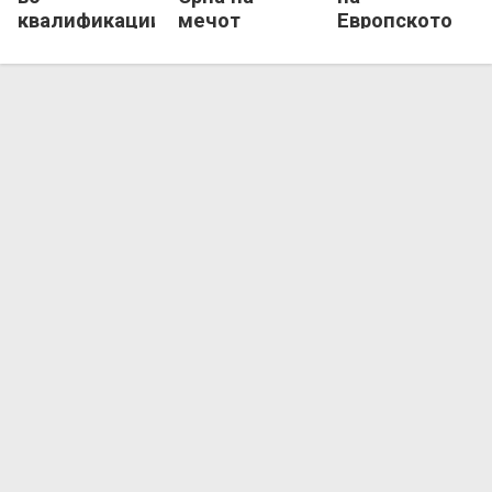
квалификациите!
мечот
Европското
против
првенство и
Луксембург
таму има што
да кажеме!