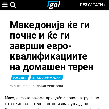
РЕЗУЛТАТИ
Jump to navigation
You
Македонија ќе ги
почне и ќе ги
are
заврши евро-
here
квалификациите
на домашен терен
РАКОМЕТ
ЕП КВАЛИФИКАЦИИ
27 МАРТ 2026, 1:01
•
ЗОРАН МИШЕВСКИ
Македонските ракометари добија поволна група, во
која ќе играат со еден гигант и два аутсајдери.