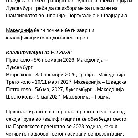
Шведска
е голем фаворит во групата, а преки
Грција
и
Луксембург
треба да се избориме за пласман на
шампионатот во
Шпанија
,
Португалија
и
Швајцарија
.
Македонија
ќе ги почне и ќе ги заврши
квалификациите на домашен терен.
Квалификации за ЕП 2028:
Прво коло - 5/6 ноември 2026, Македонија –
Луксембург
Второ коло - 8/9 ноември 2026, Грција – Македонија
Трето коло - 10/11 март 2027, Македонија – Шведска
Петто коло - 5/6 мај 2027, Луксембург – Македонија
Шесто коло - 9 мај 2027, Македонија – Грција
Првопласираните и второпласираните селекции од
секоја група во квалификациите ќе обезбедат место
на Европското првенство во 2028 година, како и
четирите најдобри третопласирани репрезентации.