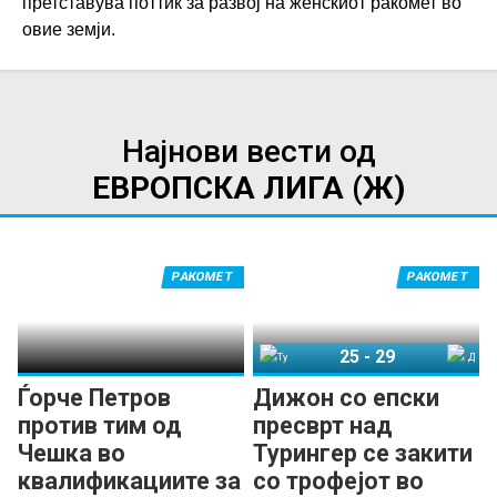
претставува поттик за развој на женскиот ракомет во
овие земји.
Најнови вести од
ЕВРОПСКА ЛИГА (Ж)
РАКОМЕТ
РАКОМЕТ
25
-
29
Турингер
Дижон
Ѓорче Петров
Дижон со епски
против тим од
пресврт над
Чешка во
Турингер се закити
квалификациите за
со трофејот во