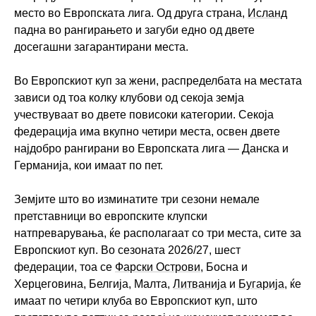
место во Европската лига. Од друга страна,
Исланд
падна во рангирањето и загуби едно од двете
досегашни загарантирани места.
Во Европскиот куп за жени, распределбата на местата
зависи од тоа колку клубови од секоја земја
учествуваат во двете повисоки категории. Секоја
федерација има вкупно четири места, освен двете
најдобро рангирани во Европската лига — Данска и
Германија, кои имаат по пет.
Земјите што во изминатите три сезони немале
претставници во европските клупски
натпреварувања, ќе располагаат со три места, сите за
Европскиот куп. Во сезоната 2026/27, шест
федерации, тоа се
Фарски Острови
, Босна и
Херцеговина, Белгија, Малта,
Литванија
и
Бугарија
, ќе
имаат по четири клуба во Европскиот куп, што