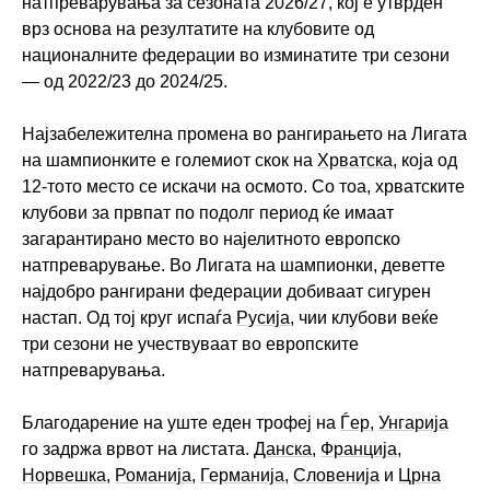
натпреварувања за сезоната 2026/27, кој е утврден
врз основа на резултатите на клубовите од
националните федерации во изминатите три сезони
— од 2022/23 до 2024/25.
Најзабележителна промена во рангирањето на Лигата
на шампионките е големиот скок на
Хрватска
, која од
12-тото место се искачи на осмото. Со тоа, хрватските
клубови за првпат по подолг период ќе имаат
загарантирано место во најелитното европско
натпреварување. Во Лигата на шампионки, деветте
најдобро рангирани федерации добиваат сигурен
настап. Од тој круг испаѓа
Русија
, чии клубови веќе
три сезони не учествуваат во европските
натпреварувања.
Благодарение на уште еден трофеј на
Ѓер
,
Унгарија
го задржа врвот на листата.
Данска
,
Франција
,
Норвешка
,
Романија
,
Германија
,
Словенија
и
Црна