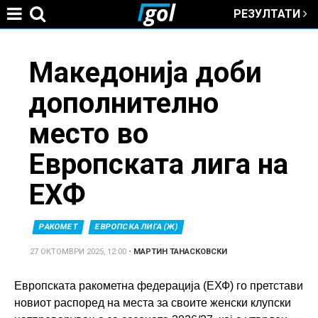
РЕЗУЛТАТИ
Jump to navigation
You
Македонија доби
дополнително
are
место во
here
Европската лига на
ЕХФ
РАКОМЕТ
ЕВРОПСКА ЛИГА (Ж)
27 ОКТОМВРИ 2025, 12:00
•
МАРТИН ТАНАСКОВСКИ
Европската ракометна федерација (ЕХФ) го претстави
новиот распоред на места за своите женски клупски