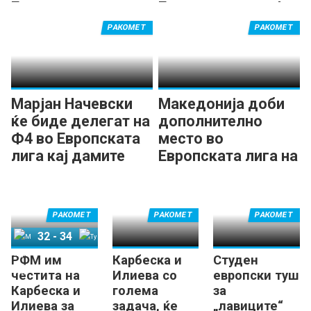
Европската лига
Европската лига!
РАКОМЕТ
РАКОМЕТ
Марјан Начевски
Македонија доби
ќе биде делегат на
дополнително
Ф4 во Европската
место во
лига кај дамите
Европската лига на
ЕХФ
РАКОМЕТ
РАКОМЕТ
РАКОМЕТ
32
-
34
РФМ им
Карбеска и
Студен
Митјиланд
Турингер
честита на
Илиева со
европски туш
Карбеска и
голема
за
Илиева за
задача, ќе
„лавиците“