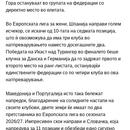
Гора
остануваат во групата на федерации со
директно место во елитата.
Во Европската лига за жени,
Шпанија
направи голем
исчекор, се искачи од 10-тата на седмата позиција,
што ѝ овозможува да има три клуба во
натпреварувањето наместо досегашните два.
Победата на Икаст над
Турингер
во финалето беше
клучна за Данска и Германија да го задржат првото и
второто место на ранг-листата, останувајќи
единствените федерации со по четири клуба во ова
натпреварување.
Македонија
и
Португалија
исто така бележат
напредок, благодарение на солидните настапи на
своите клубови, двете земји ќе имаат по два
претставника во Европската лига во сезоната
2026/27. Импресивен скок направи и
Словачка
, која
напредува за 11 позиции и обезбеди едно сигурно