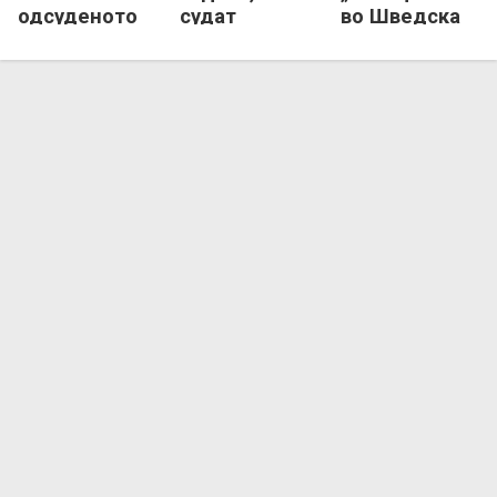
одсуденото
судат
во Шведска
финале во ЕЛ
европско
финале