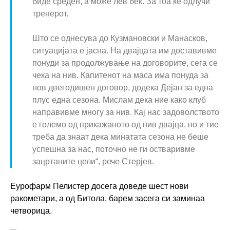
биде среден, а може лев бек. За тоа ќе одлучи
тренерот.
Што се однесува до Кузмановски и Манасков,
ситуацијата е јасна. На двајцата им доставивме
понуди за продолжување на договорите, сега се
чека на нив. Капитенот на маса има понуда за
нов двегодишен договор, додека Дејан за една
плус една сезона. Мислам дека ние како клуб
направивме многу за нив. Кај нас задоволството
е големо од прикажаното од нив двајца, но и тие
треба да знаат дека минатата сезона не беше
успешна за нас, поточно не ги остваривме
зацртаните цели“, рече Стерјев.
Еурофарм Пелистер досега доведе шест нови
ракометари, а од Битола, барем засега си заминаа
четворица.