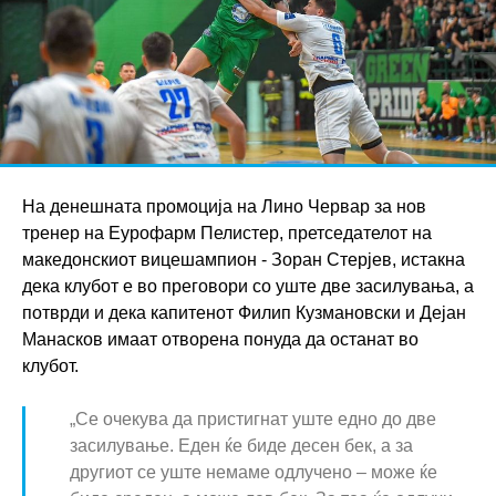
На денешната промоција на Лино Червар за нов
тренер на Еурофарм Пелистер, претседателот на
македонскиот вицешампион - Зоран Стерјев, истакна
дека клубот е во преговори со уште две засилувања, а
потврди и дека капитенот Филип Кузмановски и Дејан
Манасков имаат отворена понуда да останат во
клубот.
„Се очекува да пристигнат уште едно до две
засилување. Еден ќе биде десен бек, а за
другиот се уште немаме одлучено – може ќе