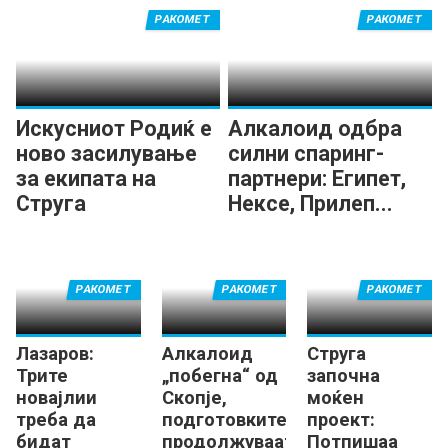
РАКОМЕТ
РАКОМЕТ
Искусниот Родиќ е
Алкалоид одбра
ново засилување
силни спаринг-
за екипата на
партнери: Египет,
Струга
Нексе, Прилеп...
РАКОМЕТ
РАКОМЕТ
РАКОМЕТ
Лазаров:
Алкалоид
Струга
Трите
„побегна“ од
започна
новајлии
Скопје,
моќен
треба да
подготовките
проект:
бидат
продолжуваат
Потпишаа