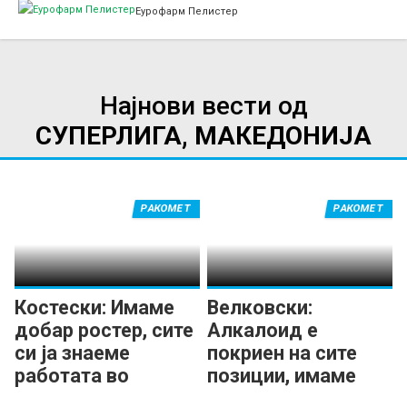
Еурофарм Пелистер
Најнови вести од
СУПЕРЛИГА, МАКЕДОНИЈА
РАКОМЕТ
РАКОМЕТ
Костески: Имаме
Велковски:
добар ростер, сите
Алкалоид е
си ја знаеме
покриен на сите
работата во
позиции, имаме
Алкалоид
нова енергија