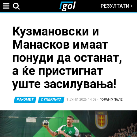
РЕЗУЛТАТИ
Jump to navigation
You
Кузмановски и
Манасков имаат
are
понуди да останат,
here
а ќе пристигнат
уште засилувања!
РАКОМЕТ
СУПЕРЛИГА
1 ЈУНИ 2026, 14:09
•
ГОРАН УПАЛЕ