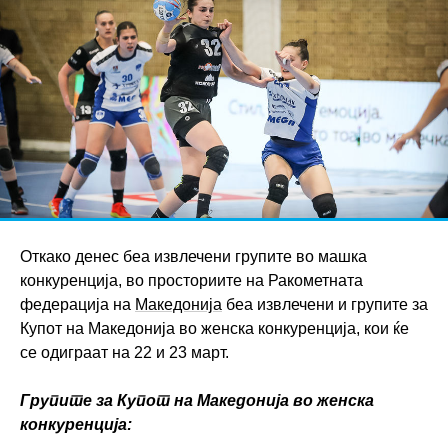
Откако денес беа извлечени групите во машка
конкуренција, во просториите на Ракометната
федерација на
Македонија
беа извлечени и групите за
Купот на Македонија во женска конкуренција, кои ќе
се одиграат на 22 и 23 март.
Групите за Купот на Македонија во женска
конкуренција: