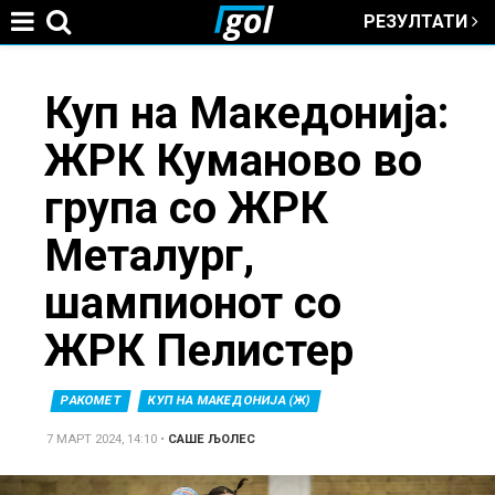
РЕЗУЛТАТИ
Jump to navigation
You
Куп на Македонија:
ЖРК Куманово во
are
група со ЖРК
here
Металург,
шампионот со
ЖРК Пелистер
РАКОМЕТ
КУП НА МАКЕДОНИЈА (Ж)
7 МАРТ 2024, 14:10
•
САШЕ ЉОЛЕС