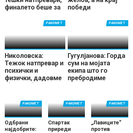
финалето беше за
победи
уживање
поискусната
РАКОМЕТ
РАКОМЕТ
Николовска:
Гугулјанова: Горда
Тежок натпревар и
сум на мојата
психички и
екипа што го
физички, дадовме
пребродиме
сè од себе
лошиот период и
освоивме нов
трофеј!
РАКОМЕТ
РАКОМЕТ
РАКОМЕТ
Одбрани
Спартак
„Лавиците“
најдобрите:
приреди
против