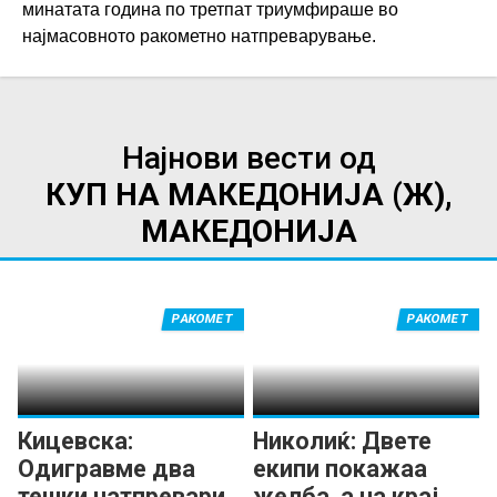
минатата година по третпат триумфираше во
најмасовното ракометно натпреварување.
Најнови вести од
КУП НА МАКЕДОНИЈА (Ж),
МАКЕДОНИЈА
РАКОМЕТ
РАКОМЕТ
Кицевска:
Николиќ: Двете
Одигравме два
екипи покажаа
тешки натпревари,
желба, а на крај