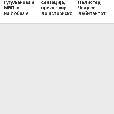
Гугуљанова е
сензација,
Пелистер,
МВП, а
преку Чаир
Чаир со
најдобра е
до историско
дебитантот
голманката
прво финале
на Ф4 кај
на Спартак
во Купот
дамите