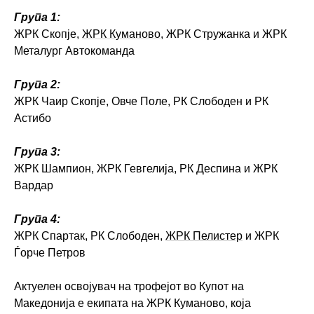
Група 1:
ЖРК Скопје,
ЖРК Куманово
, ЖРК Стружанка и ЖРК
Металург Автокоманда
Група 2:
ЖРК Чаир Скопје, Овче Поле, РК Слободен и РК
Астибо
Група 3:
ЖРК Шампион, ЖРК Гевгелија, РК Деспина и ЖРК
Вардар
Група 4:
ЖРК Спартак, РК Слободен,
ЖРК Пелистер
и ЖРК
Ѓорче Петров
Актуелен освојувач на трофејот во Купот на
Македонија е екипата на ЖРК Куманово, која