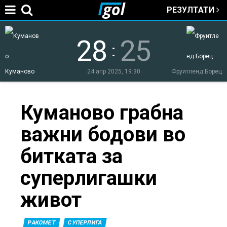
РЕЗУЛТАТИ
Jump to navigation
28
25
:
Куманово
24 апр 2025, 19:30
Фруитленд Борец
You
Куманово грабна
важни бодови во
are
битката за
here
суперлигашки
живот
РАКОМЕТ
СУПЕРЛИГА