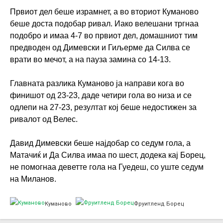
Првиот дел беше израмнет, а во вториот Куманово
беше доста подобар ривал. Иако велешани тргнаа
подобро и имаа 4-7 во првиот дел, домашниот тим
предводен од Димевски и Гиљерме да Силва се
врати во мечот, а на пауза замина со 14-13.
Главната разлика Куманово ја направи кога во
финишот од 23-23, даде четири гола во низа и се
одлепи на 27-23, резултат кој беше недостижен за
ривалот од Велес.
Давид Димевски беше најдобар со седум гола, а
Матачиќ и Да Силва имаа по шест, додека кај Борец,
не помогнаа деветте гола на Гуедеш, со уште седум
на Миланов.
Куманово
Фруитленд Борец