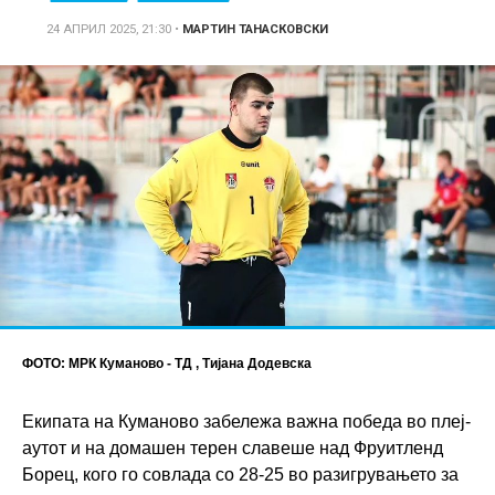
24 АПРИЛ 2025, 21:30
•
МАРТИН ТАНАСКОВСКИ
ФОТО: МРК Куманово - ТД , Тијана Додевска
Екипата на Куманово забележа важна победа во плеј-
аутот и на домашен терен славеше над Фруитленд
Борец, кого го совлада со 28-25 во разигрувањето за