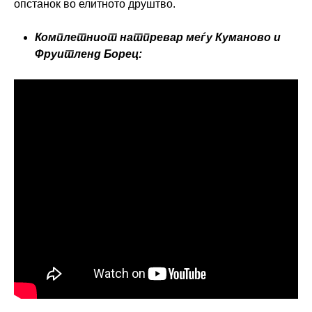
опстанок во елитното друштво.
Комплетниот натпревар меѓу Куманово и
Фруитленд Борец: