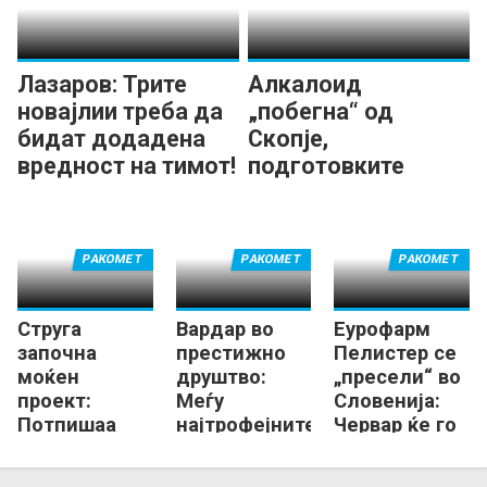
Лазаров: Трите
Алкалоид
новајлии треба да
„побегна“ од
бидат додадена
Скопје,
вредност на тимот!
подготовките
продолжуваат во
Маврово!
РАКОМЕТ
РАКОМЕТ
РАКОМЕТ
Струга
Вардар во
Еурофарм
започна
престижно
Пелистер се
моќен
друштво:
„пресели“ во
проект:
Меѓу
Словенија:
Потпишаа
најтрофејните
Червар ќе го
Танкоски,
„домашни“ во
гради тимот
Георгиевски,
Европа!
за новата