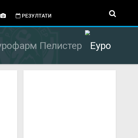
РЕЗУЛТАТИ
урофарм Пелистер