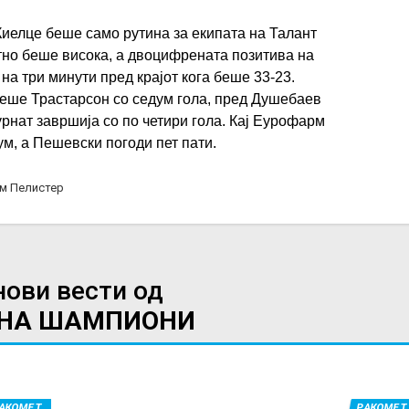
иелце беше само рутина за екипата на Талант
тно беше висока, а двоцифрената позитива на
на три минути пред крајот кога беше 33-23.
беше Трастарсон со седум гола, пред Душебаев
урнат завршија со по четири гола. Кај Еурофарм
ум, а Пешевски погоди пет пати.
м Пелистер
нови вести од
 НА ШАМПИОНИ
АКОМЕТ
РАКОМЕТ