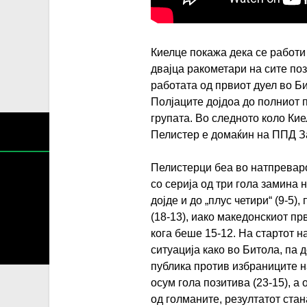
Киелце покажа дека се работи
двајца ракометари на сите по
работата од првиот дуел во Б
Полјаците дојдоа до полниот п
групата. Во следното коло Кие
Пелистер е домаќин на ППД З
Пелистерци беа во натпреваро
со серија од три гола замина 
дојде и до „плус четири“ (9-5
(18-13), иако македонскиот прв
Содржин
кога беше 15-12. На стартот н
За секоја форма на распространување, репродукција и
ситуација како во Битола, па д
публика против избраниците н
осум гола позитива (23-15), 
од голманите, резултатот стана