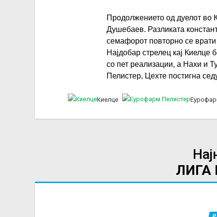
Продолжението од дуелот во К
Душебаев. Разликата констан
семафорот повторно се врати 
Најдобар стрелец кај Киелце 
со пет реализации, а Нахи и Т
Пелистер, Цехте постигна сед
Киелце
Еурофар
Нај
ЛИГА
Р