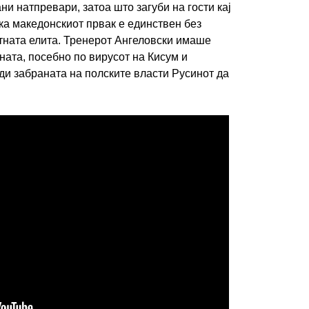
и натпревари, затоа што загуби на гости кај
ка македонскиот првак е единствен без
тната елита. Тренерот Ангеловски имаше
ата, посебно по вирусот на Кисум и
и забраната на полските власти Русинот да