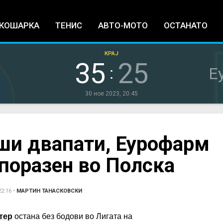
Jump to navigation
КОШАРКА
ТЕНИС
АВТО-МОТО
ОСТАНАТО
КРАЈ
35
25
:
Е
30 ное 2023, 20:45
еши двапати, Еурофарм
поразен во Полска
2:16
•
МАРТИН ТАНАСКОВСКИ
тер
остана без бодови во Лигата на