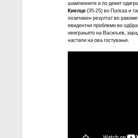
шампионите и по девет одигран
Киелце
(35-25) во
Полска
и та
позитивен резултат во ракоме
евидентни проблеми во одбран
неиграњето на Васиљев, зарад
настапи на ова гостување.