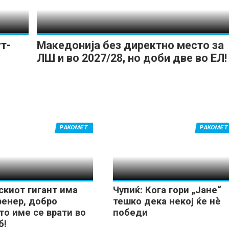
т-
Македонија без директно место за
ЛШ и во 2027/28, но доби две во ЕЛ!
РАКОМЕТ
РАКОМЕТ
скиот гигант има
Чупиќ: Кога гори „Јане“
ренер, добро
тешко дека некој ќе нѐ
то име се врати во
победи
б!