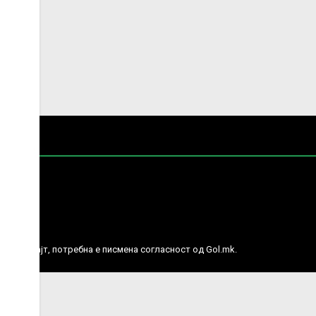
е права.
ј веб сајт, потребна е писмена согласност од Gol.mk.