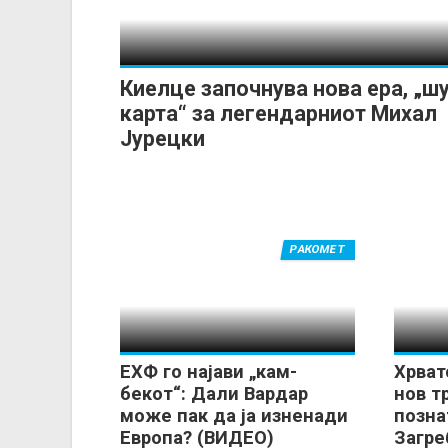
Киелце започнува нова ера, „шу
карта“ за легендарниот Михал
Јурецки
РАКОМЕТ
ЕХФ го најави „кам-
Хрват
бекот“: Дали Вардар
нов т
може пак да ја изненади
позна
Европа? (ВИДЕО)
Загре