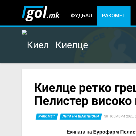
ФУДБАЛ
РАКОМЕТ
Киелце
You
Киелце ретко гр
Пелистер високо 
are
here
РАКОМЕТ
ЛИГА НА ШАМПИОНИ
30 НОЕМВРИ 2023, 2
Екипата на
Еурофарм Пелис