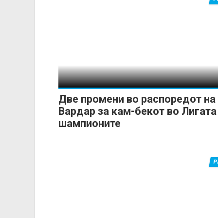
Две промени во распоредот на
Вардар за кам-бекот во Лигата
шампионите
Р