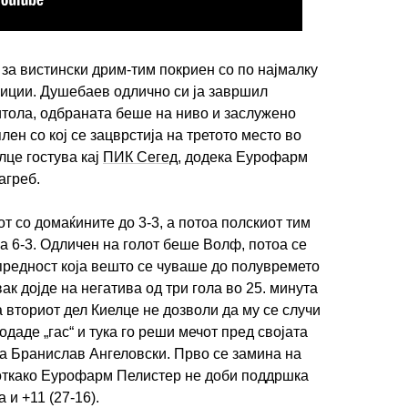
 за вистински дрим-тим покриен со по најмалку
зиции. Душебаев одлично си ја завршил
итола, одбраната беше на ниво и заслужено
лен со кој се зацврстија на третото место во
лце гостува кај
ПИК Сегед
, додека Еурофарм
ИМПРЕСУМ
МАРКЕТИНГ
КОНТАКТ
RSS
агреб.
т со домаќините до 3-3, а потоа полскиот тим
© 2016-2026 Gol.mk
на 6-3. Одличен на голот беше Волф, потоа се
Сите права задржани
), предност која вешто се чуваше до полувремето
ак дојде на негатива од три гола во 25. минута
ите на Gol.mk се заштитени со Законот за авторското право и сроднит
а вториот дел Киелце не дозволи да му се случи
ли комерцијална употреба на текстови, фотографии или податоци од ово
одаде „гас“ и тука го реши мечот пред својата
а Бранислав Ангеловски. Прво се замина на
а откако Еурофарм Пелистер не доби поддршка
 и +11 (27-16).