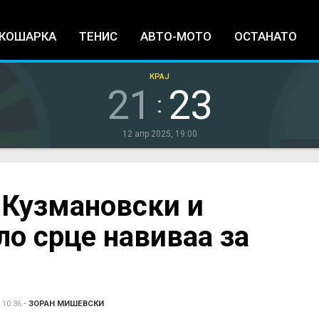
Jump to navigation
КОШАРКА
ТЕНИС
АВТО-МОТО
ОСТАНАТО
КРАЈ
21
23
:
12 апр 2025, 19:00
 Кузмановски и
ло срце навиваа за
 10:36
•
ЗОРАН МИШЕВСКИ