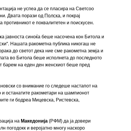
тација не успеа да се пласира на Светсоо
ни. Двата порази од
Полска
, и покрај
а противникот е поквалитетен и поискусен.
а јавноста синоќа беше насочена кон Битола и
ски“. Нашата ракометна публика никогаш не
рака до светот дека ние сме ракометна земја и
лата во Битола беше исполнета до последното
от барем на еден ден женскиот беше пред
новски со внимание го следеше настапот на
о и останатите ракометари на шампионот
ите ги бодреа Мицевска, Ристевска,
рација на
Македонија
(РФМ) да ја довери
лн погодокк и веројатно многу наскоро