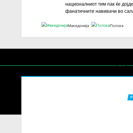
националниот тим пак ќе дојде
фанатичните навивачи во сал
Македонија
Полска
Нај
СП (Ж)
Р
Содржин
За секоја форма на распространување, репродукција и