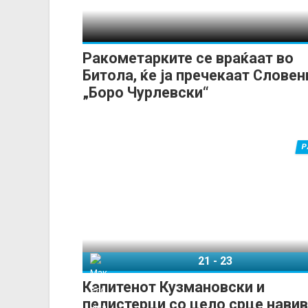
Ракометарките се враќаат во
Битола, ќе ја пречекаат Словен
„Боро Чурлевски“
Р
21
-
23
Македонија
По
Капитенот Кузмановски и
пелистерци со цело срце навив