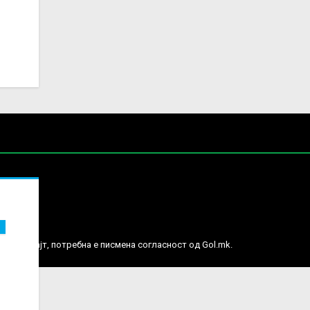
е права.
ј веб сајт, потребна е писмена согласност од Gol.mk.