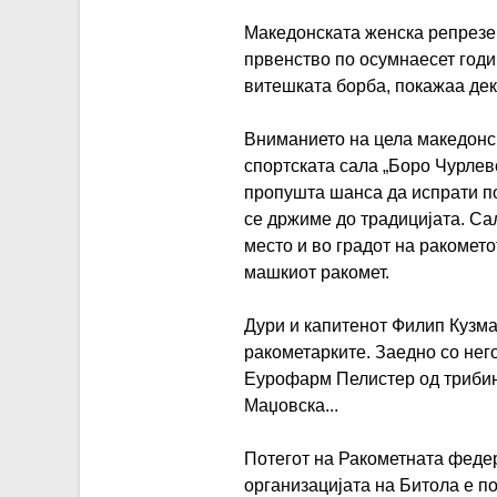
Македонската женска репрезен
првенство по осумнаесет годи
витешката борба, покажаа дек
Вниманието на цела македонск
спортската сала „Боро Чурлев
пропушта шанса да испрати по
се држиме до традицијата. Са
место и во градот на ракомет
машкиот ракомет.
Дури и капитенот Филип Кузма
ракометарките. Заедно со нег
Еурофарм Пелистер од трибин
Маџовска...
Потегот на Ракометната феде
организацијата на Битола е по