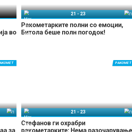
21
-
23
Македонија
Полска
Ракометарките полни со емоции,
ија во
Битола беше полн погодок!
АКОМЕТ
РАКОМЕТ
21
-
23
лска
Македонија
Полска
Стефанов ги охрабри
аа за
ракометарките: Нема разочарување