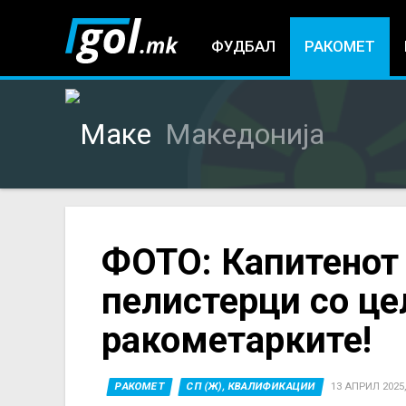
ФУДБАЛ
РАКОМЕТ
Македонија
You
ФОТО: Капитенот
пелистерци со це
are
ракометарките!
here
РАКОМЕТ
СП (Ж), КВАЛИФИКАЦИИ
13 АПРИЛ 2025,