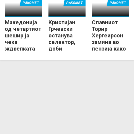
РАКОМЕТ
РАКОМЕТ
РАКОМЕТ
Македонија
Кристијан
Славниот
од четвртиот
Грчевски
Торир
шешир ја
останува
Хергеирсон
чека
селектор,
замина во
ждрепката
доби
пензија како
за
договор до
најуспешен
Европското
2026 година
селектор во
првенство
историјата