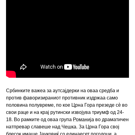
Србинките важеа за аутсајдерки на оваа средба и
против фаворизираниот противник издржаа само
половина полувреме, по кое Црна Гора презеде сè во
свои раце и на крај рутински извојува триумф од 24-
18. Во рамките од оваа група
Романија
во драматичен
натпревар славеше над
Чешка
. За Црна Гора свој
блесок имаше Јауковиќ со единаесет погодоци, а