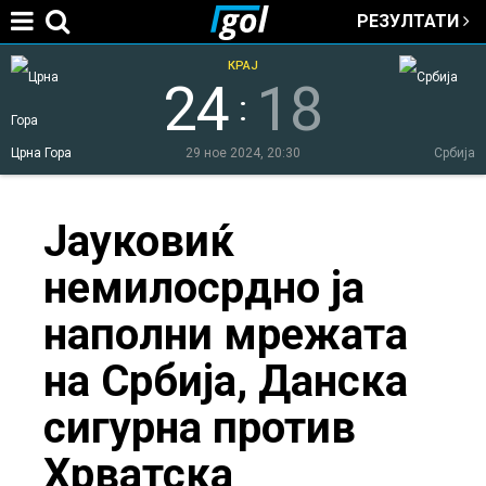
РЕЗУЛТАТИ
Jump to navigation
КРАЈ
24
18
:
Црна Гора
29 ное 2024, 20:30
Србија
You
Јауковиќ
немилосрдно ја
are
наполни мрежата
here
на Србија, Данска
сигурна против
Хрватска