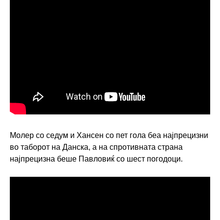
Молер со седум и Хансен со пет гола беа најпрецизни
во таборот на Данска, а на спротивната страна
најпрецизна беше Павловиќ со шест погодоци.