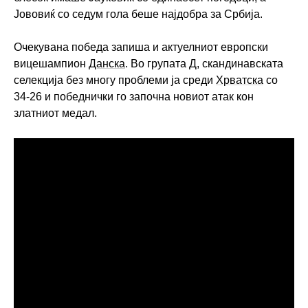
Јововиќ со седум гола беше најдобра за Србија.
Очекувана победа запиша и актуелниот европски
вицешампион
Данска
. Во групата Д, скандинавската
селекција без многу проблеми ја среди
Хрватска
со
34-26 и победнички го започна новиот атак кон
златниот медал.