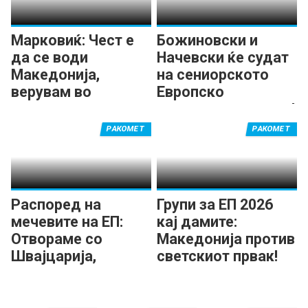
Марковиќ: Чест е
Божиновски и
да се води
Начевски ќе судат
Македонија,
на сениорското
верувам во
Европско
заеднички успеси
првенство за жени!
РАКОМЕТ
РАКОМЕТ
Распоред на
Групи за ЕП 2026
мечевите на ЕП:
кај дамите:
Отвораме со
Македонија против
Швајцарија,
светскиот првак!
затвораме со
Норвешка!