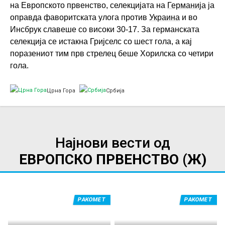
на Европското првенство, селекцијата на
Германија
ја
оправда фаворитската улога против
Украина
и во
Инсбрук славеше со високи 30-17. За германската
селекција се истакна Гријселс со шест гола, а кај
поразениот тим прв стрелец беше Хорилска со четири
гола.
Црна Гора
Србија
Најнови вести од
ЕВРОПСКО ПРВЕНСТВО (Ж)
РАКОМЕТ
РАКОМЕТ