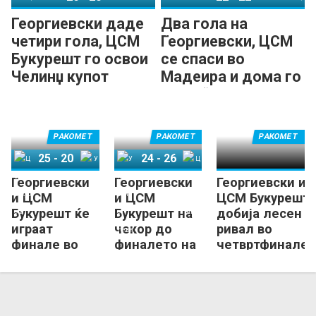
Георгиевски даде
Два гола на
четири гола, ЦСМ
Георгиевски, ЦСМ
Букурешт го освои
се спаси во
Челинџ купот
Мадеира и дома го
„лови“ Челинџ
купот
РАКОМЕТ
РАКОМЕТ
РАКОМЕТ
25
-
20
24
-
26
Георгиевски
Георгиевски
Георгиевски и
ЦСМ Букурешт
Универзитет-Нева
Универзитет-Нева
ЦСМ Букурешт
и ЦСМ
и ЦСМ
ЦСМ Букурешт
Букурешт ќе
Букурешт на
добија лесен
играат
чекор до
ривал во
финале во
финалето на
четвртфиналет
Челинџ купот
Челинџ
на Челинџ
Купот
Купот