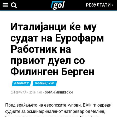
РЕЗУЛТАТИ
Jump to navigation
You
Италијанци ќе му
судат на Еурофарм
are
Работник на
here
првиот дуел со
Филинген Берген
РАКОМЕТ
ЧЕЛИНЏ КУП
2 ФЕВРУАРИ 2018, 1:01
•
ЗОРАН МИШЕВСКИ
Пред враќањето на европските купови, ЕХФ ги одреди
судиите за осминафиналниот натпревар од Челинџ