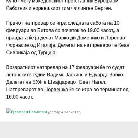
Купот меѓу македонскиот претставник Еурофарм
Работник и норвешкиот тим Филинген Берген.
Првиот натпревар се игра следната сабота на 10
февруари во Битола со почеток во 19.00 часот,, а
правдата ќе ја делат Марко ди Доменико и Лоренцо
Форнасие од
Италија
. Делегат на натпреварот е Кеан
Сиврикаја од
Турција
.
Возвратниот натпревар на 17 февруари ќе го судат
летонските судии Вадимс Јаскинс и Едуардс Забко.
Делегат на ЕХФ е Швајцарецот Беат Нагел.
Натпреварот во
Норвешка
ќе се игра во терминот од
16.00 часот.
Еурофарм Пелистер