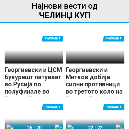
Најнови вести од
ЧЕЛИНЏ КУП
РАКОМЕТ
РАКОМЕТ
Георгиевски и ЦСМ
Георгиевски и
Букурешт патуваат
Митков добија
во Русија по
силни противници
полуфинале во
во третото коло на
Челинџ Купот
Челинџ Купот
РАКОМЕТ
РАКОМЕТ
26
-
20
22
-
22
ЦСМ Букурешт
Мадеира Сад
Мадеира Сад
ЦСМ Букурешт