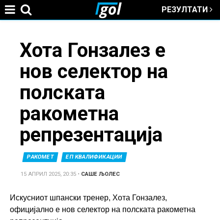
РЕЗУЛТАТИ
Jump to navigation
You
Хота Гонзалез е
нов селектор на
are
полската
here
ракометна
репрезентација
РАКОМЕТ
ЕП КВАЛИФИКАЦИИ
15 АПРИЛ 2025, 20:35
•
САШЕ ЉОЛЕС
Искусниот шпански тренер, Хота Гонзалез,
официјално е нов селектор на полската ракометна