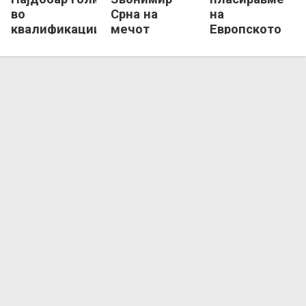
во
Срна на
на
квалификациите!
мечот
Европското
против
првенство и
Луксембург
таму има што
да кажеме!