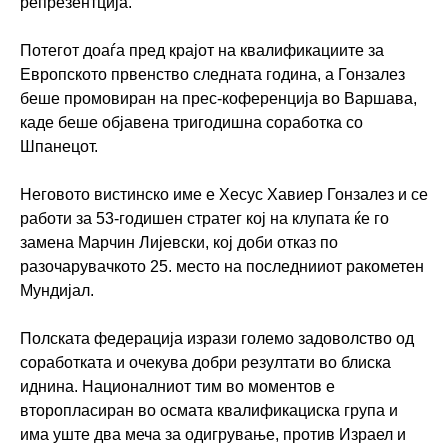
репрезентција.
Потегот доаѓа пред крајот на квалификациите за
Европското првенство следната година, а Гонзалез
беше промовиран на прес-коференција во Варшава,
каде беше објавена тригодишна соработка со
Шпанецот.
Неговото вистинско име е Хесус Хавиер Гонзалез и се
работи за 53-годишен стратег кој на клупата ќе го
замена Марчин Лијевски, кој доби отказ по
разочарувачкото 25. место на последнииот ракометен
Мундијал.
Полската федерација изрази големо задоволство од
соработката и очекува добри резултати во блиска
иднина. Националниот тим во моментов е
второпласиран во осмата квалификациска група и
има уште два меча за одигрување, против Израел и