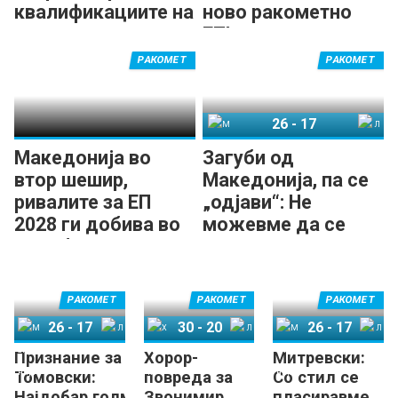
квалификациите на
ново ракометно
домашен терен
ЕП!
РАКОМЕТ
РАКОМЕТ
26
-
17
Македонија
Литванија
Македонија во
Загуби од
втор шешир,
Македонија, па се
ривалите за ЕП
„одјави“: Не
2028 ги добива во
можевме да се
Лисабон
носиме со нив!
РАКОМЕТ
РАКОМЕТ
РАКОМЕТ
26
-
17
30
-
20
26
-
17
Признание за
Хорор-
Митревски:
Македонија
Литванија
Хрватска
Луксембург
Македонија
Литванија
Томовски:
повреда за
Со стил се
Најдобар голман
Звонимир
пласиравме