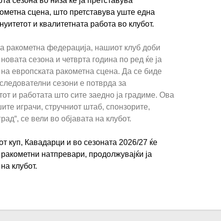
рта сезона во низа ќе ја претставува
ометна сцена, што претставува уште една
нуитетот и квалитетната работа во клубот.
та ракометна федерација, нашиот клуб доби
 новата сезона и четврта година по ред ќе ја
на европската ракометна сцена. Да се биде
следователни сезони е потврда за
тот и работата што сите заедно ја градиме. Ова
шите играчи, стручниот штаб, спонзорите,
рад“, се вели во објавата на клубот.
т куп, Кавадарци и во сезоната 2026/27 ќе
ракометни натпревари, продолжувајќи ја
на клубот.