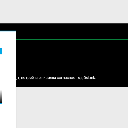
е права.
ј веб сајт, потребна е писмена согласност од Gol.mk.