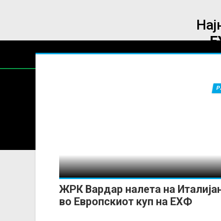
Нај
Е
Р
Содржин
За секоја форма на распространување, репродукција и
ЖРК Вардар налета на Италија
во Европскиот куп на ЕХФ