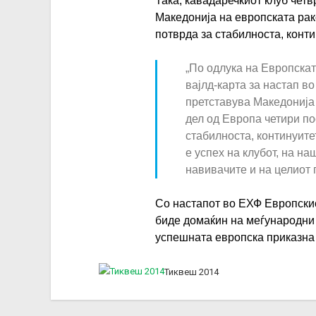
Така, кавадаречкиот клуб четв
Македонија на европската рак
потврда за стабилноста, конти
„По одлука на Европска
вајлд-карта за настап во
претставува Македонија 
дел од Европа четири по
стабилноста, континуите
е успех на клубот, на на
навивачите и на целиот г
Со настапот во ЕХФ Европскио
биде домаќин на меѓународни 
успешната европска приказна 
Тиквеш 2014