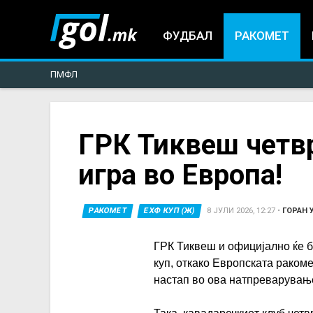
ФУДБАЛ
РАКОМЕТ
ПМФЛ
You
ГРК Тиквеш четвр
игра во Европа!
are
here
РАКОМЕТ
ЕХФ КУП (Ж)
8 ЈУЛИ 2026, 12:27
•
ГОРАН 
ГРК Тиквеш и официјално ќе б
куп, откако Европската раком
настап во ова натпреварувањ