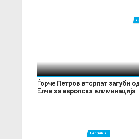
Р
Ѓорче Петров вторпат загуби о
Елче за европска елиминација
РАКОМЕТ