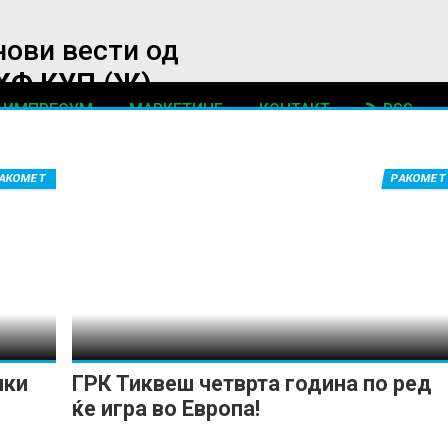
нови вести од
ХФ КУП (Ж)
ИМПРЕСУМ
МАРКЕТИНГ
КОНТАКТ
RSS
© 2016-2026 Gol.mk
АКОМЕТ
РАКОМЕТ
Сите права задржани
ите на Gol.mk се заштитени со Законот за авторското право и сроднит
ли комерцијална употреба на текстови, фотографии или податоци од ово
нки
ГРК Тиквеш четврта година по ред
ќе игра во Европа!