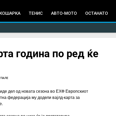
Jump to navigation
КОШАРКА
ТЕНИС
АВТО-МОТО
ОСТАНАТО
та година по ред ќе
УПАЛЕ
иде дел од новата сезона во ЕХФ Европскиот
етна федерација му додели вајлд-карта за
е.