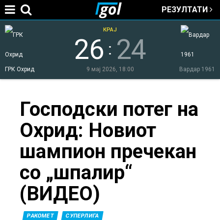
РЕЗУЛТАТИ
Jump to navigation
КРАЈ
26
24
:
ГРК Охрид
9 мај 2026, 18:00
Вардар 1961
You
Господски потег на
Охрид: Новиот
are
шампион пречекан
here
со „шпалир“
(ВИДЕО)
РАКОМЕТ
СУПЕРЛИГА