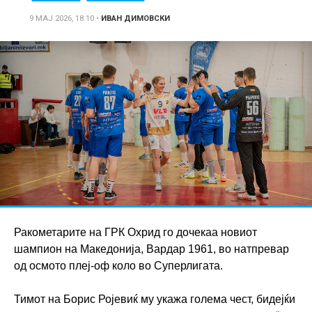
9 МАЈ 2026, 18:10
•
ИВАН ДИМОВСКИ
Ракометарите на ГРК Охрид го дочекаа новиот
шампион на Македонија, Вардар 1961, во натпревар
од осмото плеј-оф коло во Суперлигата.
Тимот на Борис Ројевиќ му укажа голема чест, бидејќи