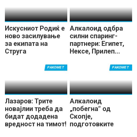
Искусниот Родиќ е
Алкалоид одбра
ново засилување
силни спаринг-
за екипата на
партнери: Египет,
Струга
Нексе, Прилеп...
РАКОМЕТ
РАКОМЕТ
Лазаров: Трите
Алкалоид
новајлии треба да
„побегна“ од
бидат додадена
Скопје,
вредност на тимот!
подготовките
продолжуваат во