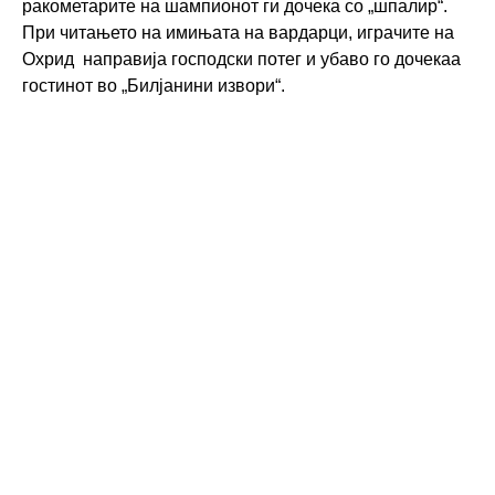
ракометарите на шампионот ги дочека со „шпалир“.
При читањето на имињата на вардарци, играчите на
Охрид направија господски потег и убаво го дочекаа
гостинот во „Билјанини извори“.