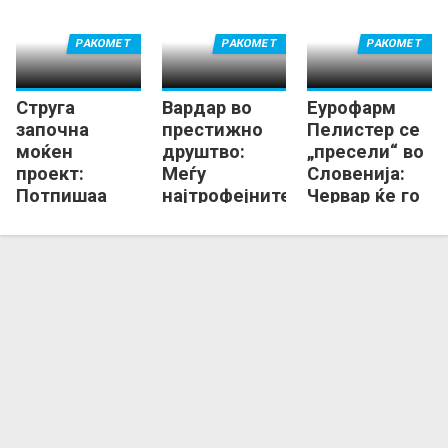
Маврово!
РАКОМЕТ
РАКОМЕТ
РАКОМЕТ
Струга
Вардар во
Еурофарм
започна
престижно
Пелистер се
моќен
друштво:
„пресели“ во
проект:
Меѓу
Словенија:
Потпишаа
најтрофејните
Червар ќе го
Танкоски,
„домашни“ во
гради тимот
Георгиевски,
Европа!
за новата
Петров...
сезона