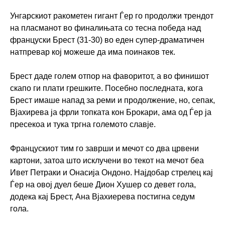
Унгарскиот ракометен гигант
Ѓер
го продолжи трендот
на пласманот во финалињата со тесна победа над
француски Брест (31-30) во еден супер-драматичен
натпревар кој можеше да има поинаков тек.
Брест даде голем отпор на фаворитот, а во финишот
скапо ги плати грешките. Посебно последната, кога
Брест имаше напад за реми и продолжение, но, сепак,
Вјахирева ја фрли топката кон Брокари, ама од Ѓер ја
пресекоа и тука тргна големото славје.
Францускиот тим го заврши и мечот со два црвени
картони, затоа што исклучени во текот на мечот беа
Ивет Петраки и Онасија Ондоно. Најдобар стрелец кај
Ѓер на овој дуел беше Дион Хушер со девет гола,
додека кај Брест, Ана Вјахиерева постигна седум
гола.