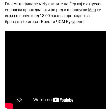
Големото финале меѓу екипите на Ѓер кој е актуелен
европски првак двапати по ред и француски
Мец
се
игра со почеток од 18:00 часот, а претходно за
бронзата ќе играат Брест и ЧСМ Букурешт.