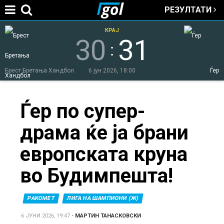
РЕЗУЛТАТИ
Jump to navigation
КРАЈ
30
31
:
Брест Бретања Хандбол
6 јун 2026, 18:00
Ѓер
You
Ѓер по супер-
драма ќе ја брани
are
европската круна
here
во Будимпешта!
РАКОМЕТ
ЛИГА НА ШАМПИОНИ (Ж)
6 ЈУНИ 2026, 19:47
•
МАРТИН ТАНАСКОВСКИ