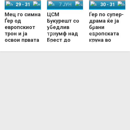
29
-
31
7 ЈУН
30
-
31
Мец го симна
ЦСМ
Ѓер по супер-
Ѓер
Мец
Брест Бретања Хандбол
ЦСМ Букурешт
Брест Бретања Хандбол
Ѓер
Ѓер од
Букурешт со
драма ќе ја
европскиот
убедлив
брани
трон и ја
триумф над
европската
освои првата
Брест до
круна во
титула во
бронзен
Будимпешта!
ЛШ!
медал во
ЛШ!