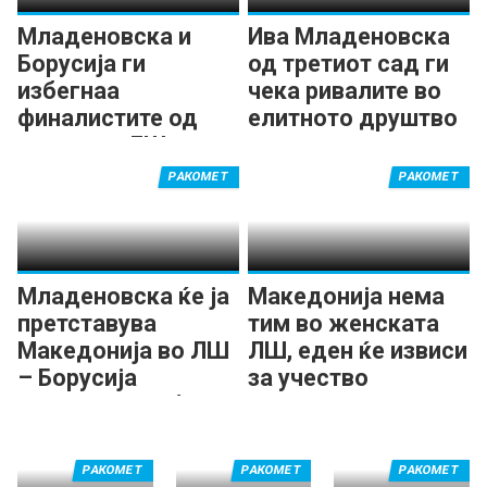
Младеновска и
Ива Младеновска
Борусија ги
од третиот сад ги
избегнаа
чека ривалите во
финалистите од
елитното друштво
ланската ЛШ
РАКОМЕТ
РАКОМЕТ
Младеновска ќе ја
Македонија нема
претставува
тим во женската
Македонија во ЛШ
ЛШ, еден ќе извиси
– Борусија
за учество
Дортмунд доби
место во елитата
РАКОМЕТ
РАКОМЕТ
РАКОМЕТ