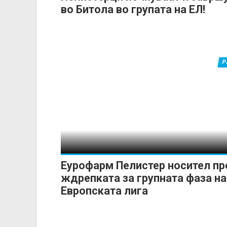
во Битола во групата на ЕЛ!
Р
Еурофарм Пелистер носител пр
ждрепката за групната фаза на
Европската лига