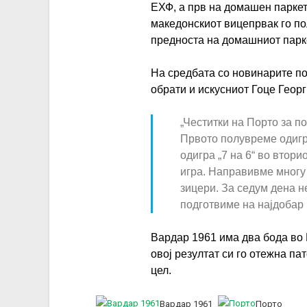
ЕХФ, а прв на домашен паркет
македонскиот вицепрвак го пол
предноста на домашниот парке
На средбата со новинарите п
обрати и искусниот Гоце Георг
„Честитки на Порто за п
Првото полувреме одигр
одигра „7 на 6“ во втори
игра. Направивме многу
зицери. За седум дена не
подготвиме на најдобар 
Вардар 1961 има два бода во 
овој резултат си го отежна па
цел.
Вардар 1961
Порто