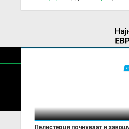
Нај
ЕВ
Р
Содржин
За секоја форма на распространување, репродукција и
Пелистерци почнуваат и заврш