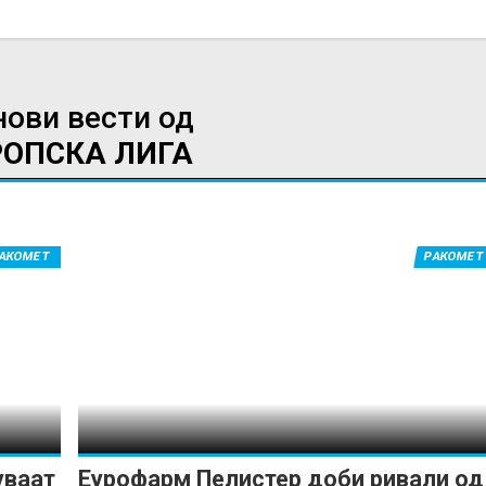
нови вести од
РОПСКА ЛИГА
ИМПРЕСУМ
МАРКЕТИНГ
КОНТАКТ
RSS
АКОМЕТ
РАКОМЕТ
© 2016-2026 Gol.mk
Сите права задржани
ите на Gol.mk се заштитени со Законот за авторското право и сроднит
ли комерцијална употреба на текстови, фотографии или податоци од ово
уваат
Еурофарм Пелистер доби ривали од