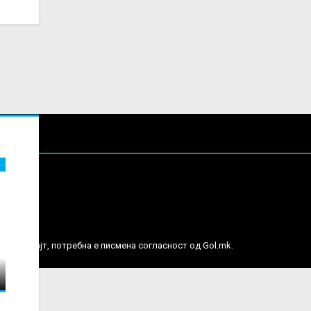
е права.
ј веб сајт, потребна е писмена согласност од Gol.mk.