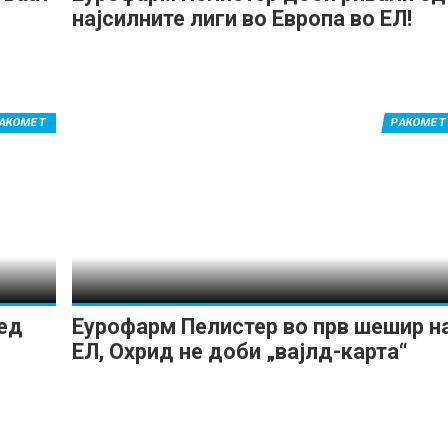
најсилните лиги во Европа во ЕЛ!
АКОМЕТ
РАКОМЕТ
ед
Еурофарм Пелистер во прв шешир н
ЕЛ, Охрид не доби „вајлд-карта“