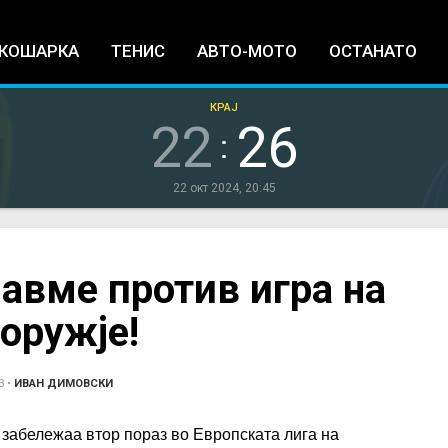
Jump to navigation
КОШАРКА
ТЕНИС
АВТО-МОТО
ОСТАНАТО
КРАЈ
22
26
:
22 окт 2024, 20:45
авме против игра на
 оружје!
3
•
ИВАН ДИМОВСКИ
забележаа втор пораз во Европската лига на