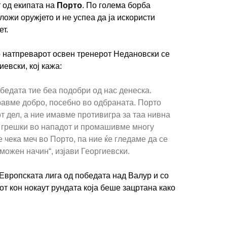
 од екипата на
Порто
. По голема борба
ожи оружјето и не успеа да ја искористи
т.
о натпреварот освен тренерот Недановски се
иевски, кој кажа:
обедата тие беа подобри од нас денеска.
авме добро, посебно во одбраната. Порто
от дел, а ние имавме противигра за таа нивна
 грешки во нападот и промашивме многу
 чека меч во Порто, па ние ќе гледаме да се
можен начин“, изјави Георгиевски.
Европската лига од победата над Валур и со
тот кон нокаут рундата која беше зацртана како