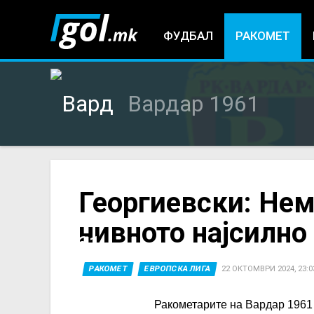
ФУДБАЛ
РАКОМЕТ
Вардар 1961
You
Георгиевски: Нем
нивното најсилно
are
here
РАКОМЕТ
ЕВРОПСКА ЛИГА
22 ОКТОМВРИ 2024, 23:0
Ракометарите на Вардар 1961 