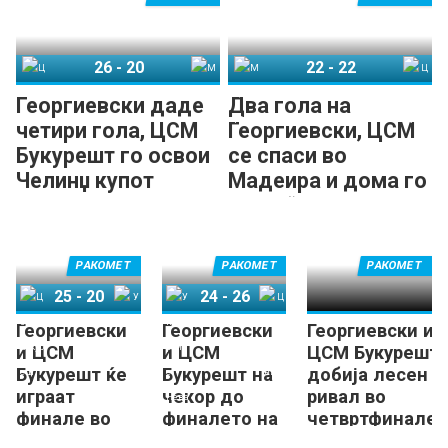
26
-
20
22
-
22
ЦСМ Букурешт
Мадеира Сад
Мадеира Сад
ЦСМ Букурешт
Георгиевски даде
Два гола на
четири гола, ЦСМ
Георгиевски, ЦСМ
Букурешт го освои
се спаси во
Челинџ купот
Мадеира и дома го
„лови“ Челинџ
купот
РАКОМЕТ
РАКОМЕТ
РАКОМЕТ
25
-
20
24
-
26
Георгиевски
Георгиевски
Георгиевски и
ЦСМ Букурешт
Универзитет-Нева
Универзитет-Нева
ЦСМ Букурешт
и ЦСМ
и ЦСМ
ЦСМ Букурешт
Букурешт ќе
Букурешт на
добија лесен
играат
чекор до
ривал во
финале во
финалето на
четвртфиналет
Челинџ купот
Челинџ
на Челинџ