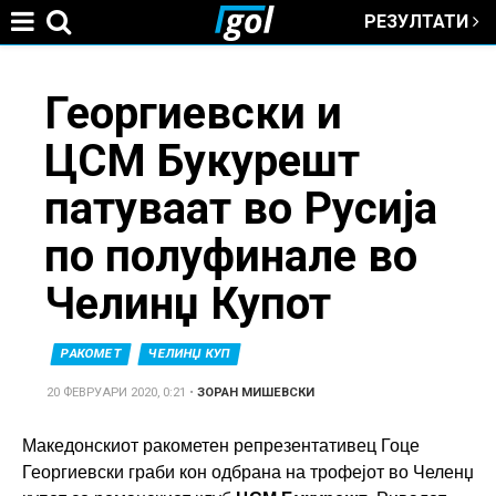
РЕЗУЛТАТИ
Jump to navigation
You
Георгиевски и
ЦСМ Букурешт
are
патуваат во Русија
here
по полуфинале во
Челинџ Купот
РАКОМЕТ
ЧЕЛИНЏ КУП
20 ФЕВРУАРИ 2020, 0:21
•
ЗОРАН МИШЕВСКИ
Maкедонскиот ракометен репрезентативец Гоце
Георгиевски граби кон одбрана на трофејот во Челенџ