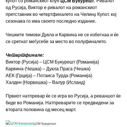
купот со романскиот клуб
ЦСМ Букурешт
. Ривалот
од
Русија
, Виктор е ривалот на романскиот
претставник во четвртфиналето на Челинџ Купот. кој
сезонава го има своето последно издание.
Чешките тимови Дукла и Карвина не се избегнаа и ќе
се сретнат меѓусебе за место во полуфиналето.
Четвртфинале:
Виктор (Русија) – ЦСМ Букурешт (
Романија
)
Карвина (
Чешка
) –
Дукла Прага
(Чешка)
АЕК (
Грција
) – Потаиса Турда (Романија)
Халден (
Норвешка
) – Валур (
Исланд
)
Првиот натпревар ќе се игра во Русија, а реваншот ќе
биде во Романија. Натпреварите се предвидени за
втората половина од месец март.
ЦСМ Букурешт