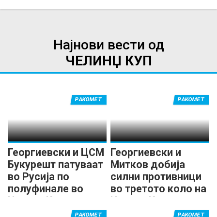
Најнови вести од
ЧЕЛИНЏ КУП
РАКОМЕТ
РАКОМЕТ
Георгиевски и ЦСМ
Георгиевски и
Букурешт патуваат
Митков добија
во Русија по
силни противници
полуфинале во
во третото коло на
Челинџ Купот
Челинџ Купот
РАКОМЕТ
РАКОМЕТ