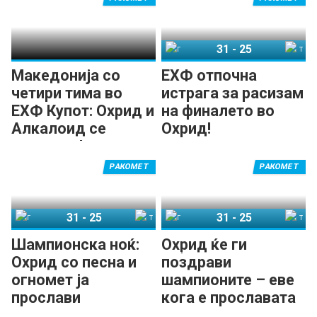
31
-
25
ГРК Охрид
Татабања
Македонија со
ЕХФ отпочна
четири тима во
истрага за расизам
ЕХФ Купот: Охрид и
на финалето во
Алкалоид се
Охрид!
носители!
РАКОМЕТ
РАКОМЕТ
31
-
25
31
-
25
ГРК Охрид
Татабања
ГРК Охрид
Татабања
Шампионска ноќ:
Охрид ќе ги
Охрид со песна и
поздрави
огномет ја
шампионите – еве
прослави
кога е прославата
европската титула!
на плоштадот!