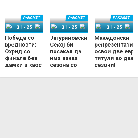
(ВИДЕО)
РАКОМЕТ
РАКОМЕТ
РАКОМЕТ
31
-
25
31
-
25
31
-
25
Победа со
Јагуриновски:
Македонски
ГРК Охрид
Татабања
ГРК Охрид
Татабања
ГРК Охрид
Татабања
вредности:
Секој би
репрезентатив
Охрид со
посакал да
освои две евро
финале без
има ваква
титули во две
дамки и хаос
сезона со
сезони!
– со стил, со
Охрид!
страст и со
почит!