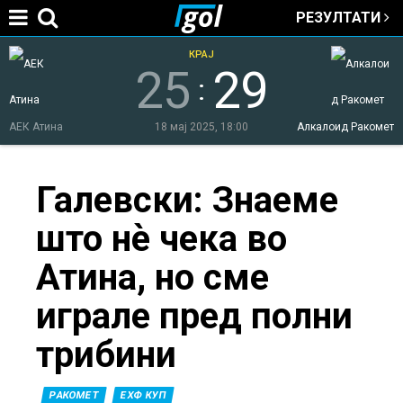
РЕЗУЛТАТИ
Jump to navigation
КРАЈ
25
29
:
АЕК Атина
18 мај 2025, 18:00
Алкалоид Ракомет
You
Галевски: Знаеме
што нѐ чека во
are
Атина, но сме
here
играле пред полни
трибини
РАКОМЕТ
ЕХФ КУП