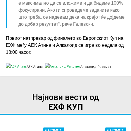
е максимално да се вложиме и да бидеме 100%
фокусирани. Ако ги спроведеме задачите како
што треба, се надевам дека на крајот ќе дојдеме
до добар резултат“, рече Галевски.
Првиот натпревар од финалето во Европскиот Куп на
ЕХФ меѓу АЕК Атина и Алкалоид се игра во недела од
18:00 часот.
АЕК Атина
Алкалоид Ракомет
Најнови вести од
ЕХФ КУП
РАКОМЕТ
РАКОМЕТ