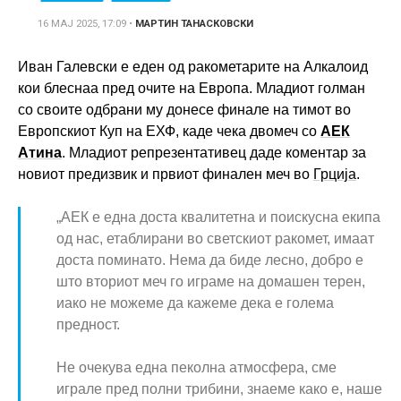
16 МАЈ 2025, 17:09
•
МАРТИН ТАНАСКОВСКИ
Иван Галевски е еден од ракометарите на Алкалоид
кои блеснаа пред очите на Европа. Младиот голман
со своите одбрани му донесе финале на тимот во
Европскиот Куп на ЕХФ, каде чека двомеч со
АЕК
Атина
. Младиот репрезентативец даде коментар за
новиот предизвик и првиот финален меч во
Грција
.
„АЕК е една доста квалитетна и поискусна екипа
од нас, етаблирани во светскиот ракомет, имаат
доста поминато. Нема да биде лесно, добро е
што вториот меч го играме на домашен терен,
иако не можеме да кажеме дека е голема
предност.
Не очекува една пеколна атмосфера, сме
играле пред полни трибини, знаеме како е, наше