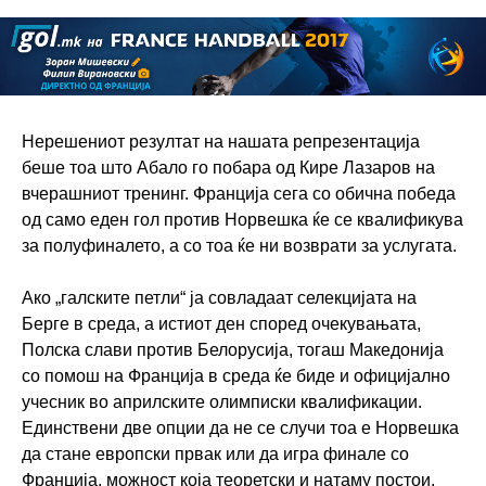
Нерешениот резултат на нашата репрезентација
беше тоа што Абало го побара од Кире Лазаров на
вчерашниот тренинг. Франција сега со обична победа
од само еден гол против Норвешка ќе се квалификува
за полуфиналето, а со тоа ќе ни возврати за услугата.
Ако „галските петли“ ја совладаат селекцијата на
Берге в среда, а истиот ден според очекувањата,
Полска слави против Белорусија, тогаш Македонија
со помош на Франција в среда ќе биде и официјално
учесник во априлските олимписки квалификации.
Единствени две опции да не се случи тоа е Норвешка
да стане европски првак или да игра финале со
Франција, можност која теоретски и натаму постои,