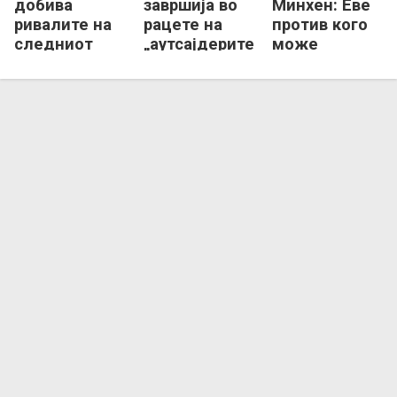
добива
завршија во
Минхен: Еве
ривалите на
рацете на
против кого
следниот
„аутсајдерите“!
може
Мундијал
Македонија
на СП 2027!