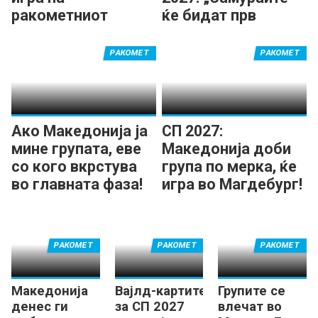
ракометниот
ќе бидат прв
Мундијал
предизвик
РАКОМЕТ
РАКОМЕТ
Ако Македонија ја
СП 2027:
мине групата, еве
Македонија доби
со кого вкрстува
група по мерка, ќе
во главната фаза!
игра во Магдебург!
РАКОМЕТ
РАКОМЕТ
РАКОМЕТ
Македонија
Вајлд-картите
Групите се
денес ги
за СП 2027
влечат во