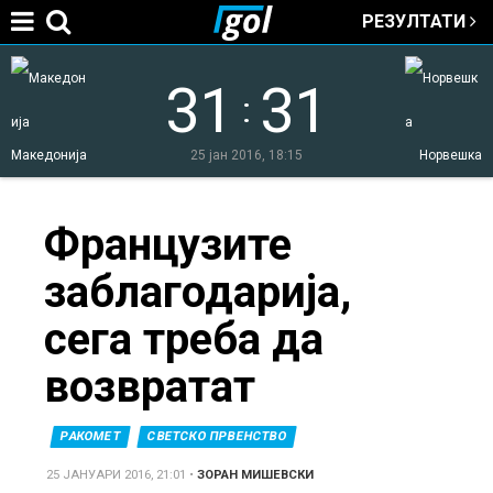
РЕЗУЛТАТИ
Jump to navigation
31
31
:
Македонија
25 јан 2016, 18:15
Норвешка
You
Французите
заблагодарија,
are
сега треба да
here
возвратат
РАКОМЕТ
СВЕТСКО ПРВЕНСТВО
25 ЈАНУАРИ 2016, 21:01
•
ЗОРАН МИШЕВСКИ