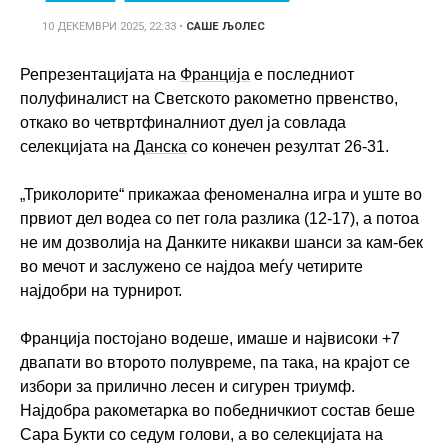
10 ДЕКЕМВРИ 2025, 22:33
•
САШЕ ЉОЛЕС
Репрезентацијата на
Франција
е последниот
полуфиналист на Светското ракометно првенство,
откако во четвртфиналниот дуел ја совлада
селекцијата на
Данска
со конечен резултат 26-31.
„Триколорите“ прикажаа феноменална игра и уште во
првиот дел водеа со пет гола разлика (12-17), а потоа
не им дозволија на Данките никакви шанси за кам-бек
во мечот и заслужено се најдоа меѓу четирите
најдобри на турнирот.
Франција постојано водеше, имаше и највисоки +7
двапати во второто полувреме, па така, на крајот се
избори за прилично лесен и сигурен триумф.
Најдобра ракометарка во победничкиот состав беше
Сара Букти со седум голови, а во селекцијата на