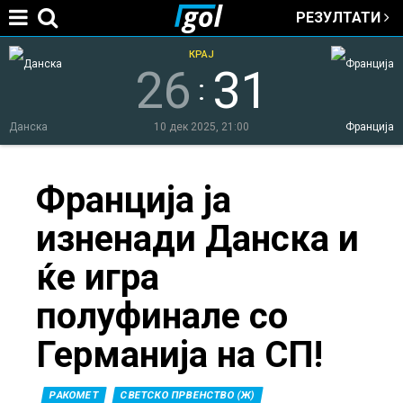
РЕЗУЛТАТИ
Jump to navigation
КРАЈ
26
31
:
Данска
10 дек 2025, 21:00
Франција
You
Франција ја
изненади Данска и
are
ќе игра
here
полуфинале со
Германија на СП!
РАКОМЕТ
СВЕТСКО ПРВЕНСТВО (Ж)