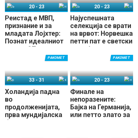
20
-
23
20
-
23
Германија
Норвешка
Германија
Норвешка
Реистад е МВП,
Најуспешната
признание и за
селекција се врати
младата Лојхтер:
на врвот: Норвешка
Познат идеалниот
петти пат е светски
тим на СП
првак!
РАКОМЕТ
РАКОМЕТ
33
-
31
20
-
23
Франција
Холандија
Германија
Норвешка
Холандија падна
Финале на
во
непоразените:
продолженијата,
Бајка на Германија,
прва мундијалска
или петто злато за
бронза за
Норвешка?
Франција!