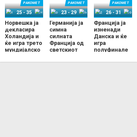
РАКОМЕТ
РАКОМЕТ
РАКОМЕТ
25
-
35
23
-
29
26
-
31
Норвешка ја
Германија ја
Франција ја
Холандија
Норвешка
Франција
Германија
Данска
Франција
декласира
симна
изненади
Холандија и
силната
Данска и ќе
ќе игра трето
Франција од
игра
мундијалско
светскиот
полуфинале
финале во
трон
со Германија
низа!
на СП!