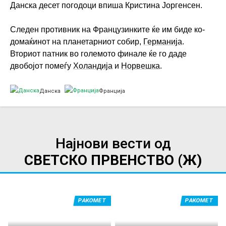
Данска десет погодоци впиша Кристина Јоргенсен.
Следен противник на Французинките ќе им биде ко-
домаќинот на планетарниот собир,
Германија
.
Вториот патник во големото финале ќе го даде
двобојот помеѓу
Холандија
и
Норвешка
.
Данска
Франција
Најнови вести од
СВЕТСКО ПРВЕНСТВО (Ж)
РАКОМЕТ
РАКОМЕТ