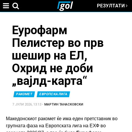
РЕЗУЛТАТИ
Jump to navigation
You
Еурофарм
Пелистер во прв
are
шешир на ЕЛ,
here
Охрид не доби
„вајлд-карта“
РАКОМЕТ
ЕВРОПСКА ЛИГА
7 ЈУЛИ 2026, 13:13
•
МАРТИН ТАНАСКОВСКИ
Македонскиот ракомет ќе има еден претставник во
групната фаза на Европската лига на ЕХФ во