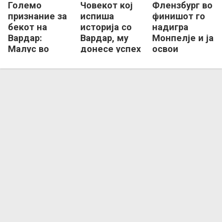
Големо
Човекот кој
Флензбург во
Кил
Мелсунген
Монпелје
Флензбург
признание за
испиша
финишот го
бекот на
историја со
надигра
Вардар:
Вардар, му
Монпелје и ја
Малус во
донесе успех
освои
друштво на
и на
бронзата во
најдобрите
Мелсунген!
ЕЛ!
во ЕЛ