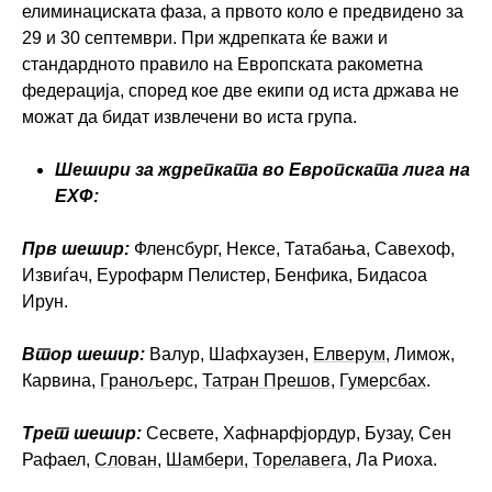
елиминациската фаза, а првото коло е предвидено за
29 и 30 септември. При ждрепката ќе важи и
стандардното правило на Европската ракометна
федерација, според кое две екипи од иста држава не
можат да бидат извлечени во иста група.
Шешири за ждрепката во Европската лига на
ЕХФ:
Прв шешир:
Фленсбург, Нексе, Татабања, Савехоф,
Извиѓач, Еурофарм Пелистер, Бенфика, Бидасоа
Ирун.
Втор шешир:
Валур, Шафхаузен,
Елверум
, Лимож,
Карвина,
Гранољерс
,
Татран Прешов
,
Гумерсбах
.
Трет шешир:
Сесвете, Хафнарфјордур, Бузау, Сен
Рафаел,
Слован
,
Шамбери
,
Торелавега
, Ла Риоха.