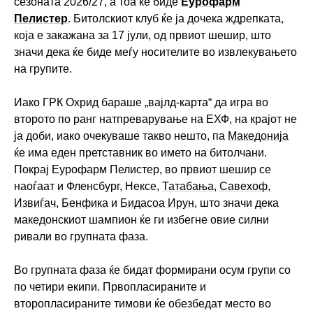
сезоната 2026/27, а тоа ќе биде
Еурофарм
Пелистер
. Битолскиот клуб ќе ја дочека ждрепката,
која е закажана за 17 јули, од првиот шешир, што
значи дека ќе биде меѓу носителите во извлекувањето
на групите.
Иако ГРК Охрид бараше „вајлд-карта“ да игра во
второто по ранг натпреварување на ЕХФ, на крајот не
ја доби, иако очекуваше такво нешто, па
Македонија
ќе има еден претставник во името на битолчани.
Покрај Еурофарм Пелистер, во првиот шешир се
наоѓаат и Фленсбург, Нексе,
Татабања
,
Савехоф
,
Извиѓач
,
Бенфика
и
Бидасоа Ирун
, што значи дека
македонскиот шампион ќе ги избегне овие силни
ривали во групната фаза.
Во групната фаза ќе бидат формирани осум групи со
по четири екипи. Првопласираните и
второпласираните тимови ќе обезбедат место во