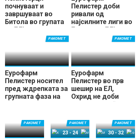
почнуваат и
Пелистер доби
завршуваат во
ривали од
Битола во групата
најсилните лиги во
на ЕЛ!
Европа во ЕЛ!
РАКОМЕТ
РАКОМЕТ
Еурофарм
Еурофарм
Пелистер носител
Пелистер во прв
пред ждрепката за
шешир на ЕЛ,
групната фаза на
Охрид не доби
Европската лига
„вајлд-карта“
РАКОМЕТ
РАКОМЕТ
РАКОМЕТ
23
-
24
30
-
32