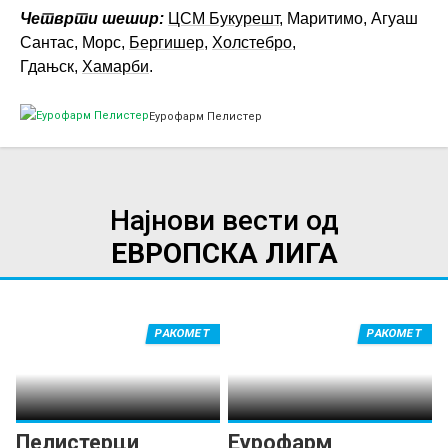
Четврти шешир:
ЦСМ Букурешт
, Маритимо, Агуаш
Сантас, Морс,
Бергишер
,
Холстебро
,
Гдањск,
Хамарби
.
Еурофарм Пелистер
Најнови вести од
ЕВРОПСКА ЛИГА
РАКОМЕТ
РАКОМЕТ
Пелистерци
Еурофарм