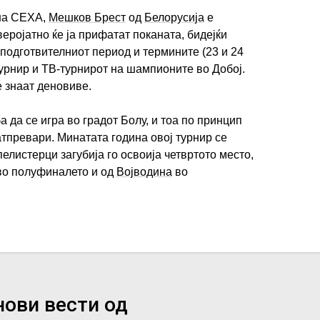
 на СЕХА,
Мешков Брест
од
Белорусија
е
веројатно ќе ја прифатат поканата, бидејќи
 подготвителниот период и термините (23 и 24
турнир и ТВ-турнирот на шампионите во Добој.
е знаат деновиве.
а да се игра во градот Болу, и тоа по принцип
тпревари. Минатата година овој турнир се
пелистерци загубија го освоија четвртото место,
о полуфиналето и од
Војводина
во
.
нови вести од