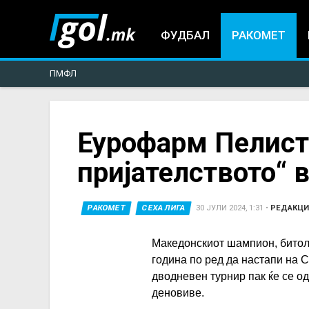
ФУДБАЛ
РАКОМЕТ
ПМФЛ
You
Еурофарм Пелисте
пријателството“ в
are
here
РАКОМЕТ
СЕХА ЛИГА
30 ЈУЛИ 2024, 1:31
•
РЕДАКЦИ
Македонскиот шампион, бито
година по ред да настапи на С
дводневен турнир пак ќе се о
деновиве.