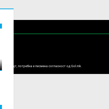
е права.
ј веб сајт, потребна е писмена согласност од Gol.mk.