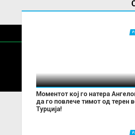
Р
Содржин
За секоја форма на распространување, репродукција и
Моментот кој го натера Ангело
да го повлече тимот од терен 
Турција!
Р