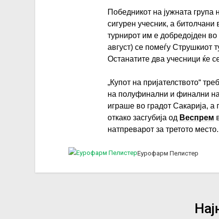
Победникот на јужната група
сигурен учесник, а битолчани 
турнирот им е добредојден во
август) се помеѓу Струшкиот 
Останатите два учесници ќе с
„Купот на пријателството“ треб
на полуфинални и финални на
играше во градот Сакарија, а 
откако засгубија од
Веспрем
в
натпреварот за третото место
Еурофарм Пелистер
Нај