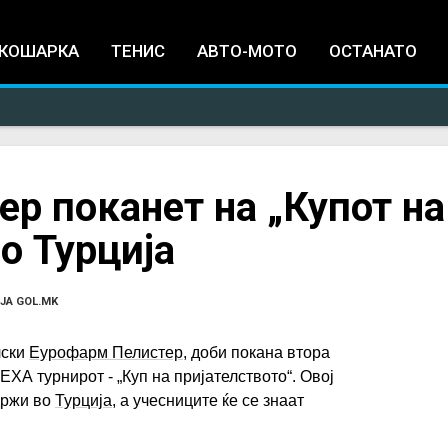
Jump to navigation
КОШАРКА
ТЕНИС
АВТО-МОТО
ОСТАНАТО
р поканет на „Купот на
о Турција
ЈА GOL.MK
лски
Еурофарм Пелистер
, доби покана втора
ЕХА турнирот - „Куп на пријателството“. Овој
држи во
Турција
, а учесниците ќе се знаат