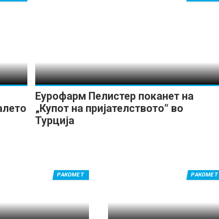
Еурофарм Пелистер поканет на
алето
„Купот на пријателството“ во
Турција
РАКОМЕТ
РАКОМЕТ