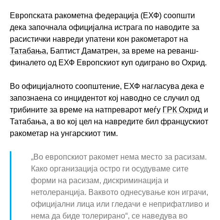
Европската ракометна федерација (ЕХФ) соопшти
дека започнала официјална истрага по наводите за
расистички навреди упатени кон ракометарот на
Татабања
, Баптист Даматрен, за време на реванш-
финалето од ЕХФ Европскиот куп одиграно во Охрид.
Во официјалното соопштение, ЕХФ нагласува дека е
запознаена со инцидентот кој наводно се случил од
трибините за време на натпреварот меѓу
ГРК Охрид
и
Татабања, а во кој цел на навредите бил францускиот
ракометар на унгарскиот тим.
„Во европскиот ракомет нема место за расизам.
Како организација остро ги осудуваме сите
форми на расизам, дискриминација и
нетолеранција. Ваквото однесување кон играчи,
официјални лица или гледачи е неприфатливо и
нема да биде толерирано“, се наведува во