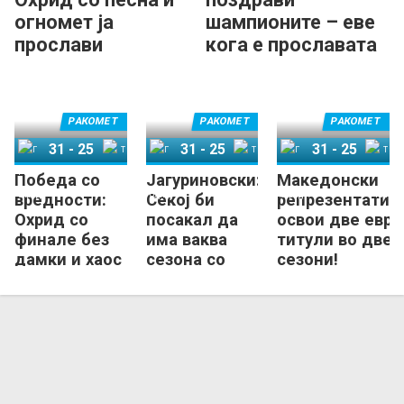
огномет ја
шампионите – еве
прослави
кога е прославата
европската титула!
на плоштадот!
(ВИДЕО)
РАКОМЕТ
РАКОМЕТ
РАКОМЕТ
31
-
25
31
-
25
31
-
25
Победа со
Јагуриновски:
Македонски
ГРК Охрид
Татабања
ГРК Охрид
Татабања
ГРК Охрид
Татабања
вредности:
Секој би
репрезентатив
Охрид со
посакал да
освои две евро
финале без
има ваква
титули во две
дамки и хаос
сезона со
сезони!
– со стил, со
Охрид!
страст и со
почит!