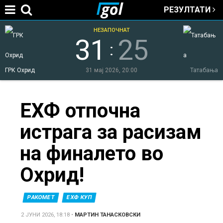
РЕЗУЛТАТИ
Jump to navigation
НЕЗАПОЧНАТ
31
25
:
ГРК Охрид
31 мај 2026, 20:00
Татабања
You
ЕХФ отпочна
истрага за расизам
are
на финалето во
here
Охрид!
РАКОМЕТ
ЕХФ КУП
2 ЈУНИ 2026, 18:18
•
МАРТИН ТАНАСКОВСКИ