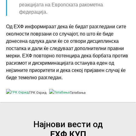
реакцијата на Европската ракометна
федерација.
Од ЕХФ информираат дека ќе бидат разгледани сите
околности поврзани со случајот, по што ќе биде
донесена одлука дали ќе се отвори дисциплинска
постапка и дали ќе следуваат дополнителни правни
мерки. ЕХФ повторно потенцира дека борбата против
расизмот и дискриминацијата останува еден од
нејзините приоритети и дека секој пријавен случај ќе
биде темелно разгледан.
ГРК Охрид
Татабања
Најнови вести од
ЕХФ КУП