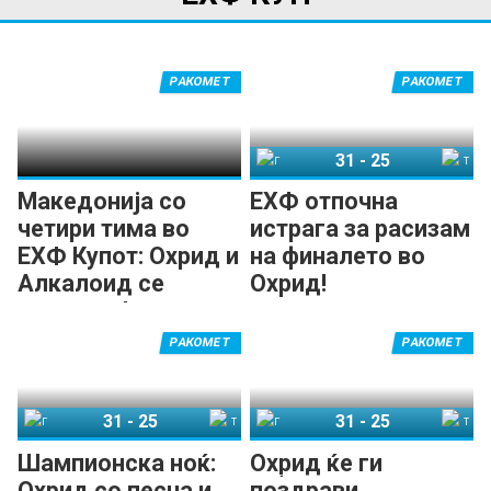
РАКОМЕТ
РАКОМЕТ
31
-
25
ГРК Охрид
Татабања
Македонија со
ЕХФ отпочна
четири тима во
истрага за расизам
ЕХФ Купот: Охрид и
на финалето во
Алкалоид се
Охрид!
носители!
РАКОМЕТ
РАКОМЕТ
31
-
25
31
-
25
ГРК Охрид
Татабања
ГРК Охрид
Татабања
Шампионска ноќ:
Охрид ќе ги
Охрид со песна и
поздрави