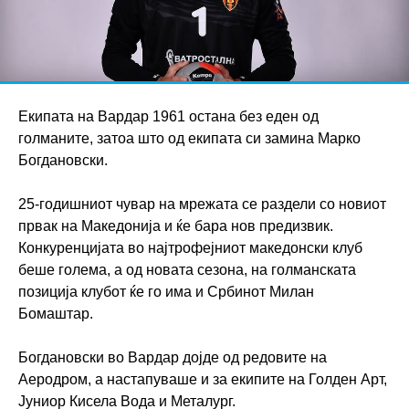
Екипата на Вардар 1961 остана без еден од
голманите, затоа што од екипата си замина Марко
Богдановски.
25-годишниот чувар на мрежата се раздели со новиот
првак на Македонија и ќе бара нов предизвик.
Конкуренцијата во најтрофејниот македонски клуб
беше голема, а од новата сезона, на голманската
позиција клубот ќе го има и Србинот Милан
Бомаштар.
Богдановски во Вардар дојде од редовите на
Аеродром, а настапуваше и за екипите на Голден Арт,
Јуниор Кисела Вода и Металург.