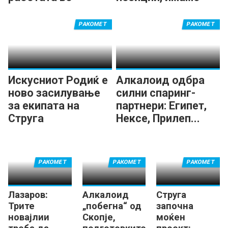
Алкалоид
нова енергија
РАКОМЕТ
РАКОМЕТ
Искусниот Родиќ е
Алкалоид одбра
ново засилување
силни спаринг-
за екипата на
партнери: Египет,
Струга
Нексе, Прилеп...
РАКОМЕТ
РАКОМЕТ
РАКОМЕТ
Лазаров:
Алкалоид
Струга
Трите
„побегна“ од
започна
новајлии
Скопје,
моќен