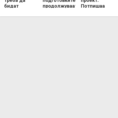
треба да
подготовките
проект:
бидат
продолжуваат
Потпишаа
додадена
во Маврово!
Танкоски,
вредност на
Георгиевски,
тимот!
Петров...