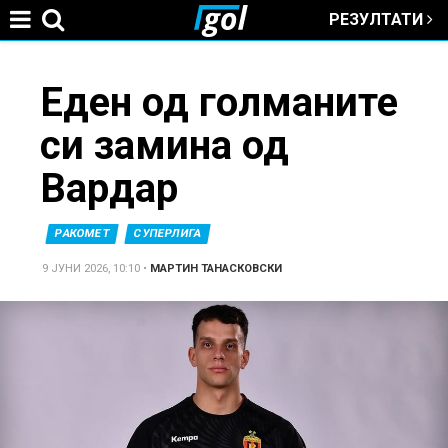
РЕЗУЛТАТИ
Jump to navigation
You
Еден од голманите
си замина од
are
Вардар
here
РАКОМЕТ
СУПЕРЛИГА
9 ЈУНИ 2026, 10:10
•
МАРТИН ТАНАСКОВСКИ