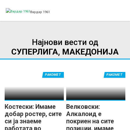
Вардар 1961
Најнови вести од
СУПЕРЛИГА, МАКЕДОНИЈА
РАКОМЕТ
РАКОМЕТ
Костески: Имаме
Велковски:
добар ростер, сите
Алкалоид е
си ја знаеме
покриен на сите
работата во
позиции, имаме