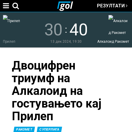
РЕЗУЛТАТИ
Jump to navigation
30
40
:
Прилеп
13 дек 2024, 19:30
Алкалоид Ракомет
You
Двоцифрен
триумф на
are
Алкалоид на
here
гостувањето кај
Прилеп
РАКОМЕТ
СУПЕРЛИГА