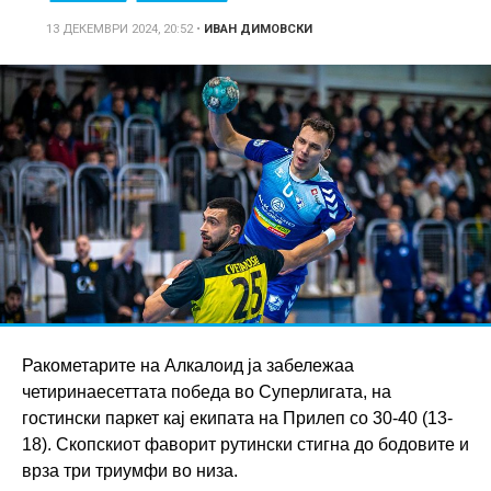
13 ДЕКЕМВРИ 2024, 20:52
•
ИВАН ДИМОВСКИ
Ракометарите на Алкалоид ја забележаа
четиринаесеттата победа во Суперлигата, на
гостински паркет кај екипата на Прилеп со 30-40 (13-
18). Скопскиот фаворит рутински стигна до бодовите и
врза три триумфи во низа.