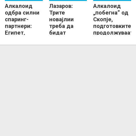
Алкалоид
Лазаров:
Алкалоид
одбра силни
Трите
„побегна“ од
спаринг-
новајлии
Скопје,
партнери:
треба да
подготовките
Египет,
бидат
продолжуваат
Нексе,
додадена
во Маврово!
Прилеп...
вредност на
тимот!