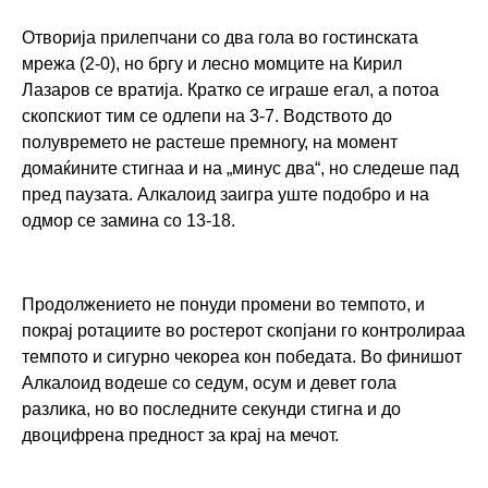
Отворија прилепчани со два гола во гостинската
мрежа (2-0), но бргу и лесно момците на Кирил
Лазаров се вратија. Кратко се играше егал, а потоа
скопскиот тим се одлепи на 3-7. Водството до
полувремето не растеше премногу, на момент
домаќините стигнаа и на „минус два“, но следеше пад
пред паузата. Алкалоид заигра уште подобро и на
одмор се замина со 13-18.
Продолжението не понуди промени во темпото, и
r
покрај ротациите во ростерот скопјани го контролираа
a
темпото и сигурно чекореа кон победата. Во финишот
k
Алкалоид водеше со седум, осум и девет гола
разлика, но во последните секунди стигна и до
o
двоцифрена предност за крај на мечот.
m
e