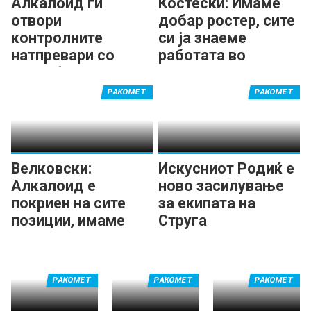
Алкалоид ги
Костески: Имаме
i
-
отвори
добар ростер, сите
d
a
контролните
си ја знаеме
-
l
натпревари со
работата во
7
триумф
k
Алкалоид
.
a
РАКОМЕТ
РАКОМЕТ
j
l
p
o
g
i
Велковски:
Искусниот Родиќ е
d
Алкалоид е
ново засилување
-
покриен на сите
за екипата на
1
позиции, имаме
Струга
.
нова енергија
j
p
РАКОМЕТ
РАКОМЕТ
РАКОМЕТ
g