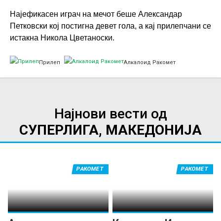
t
Најефикасен играч на мечот беше Александар
-
r
Петковски кој постигна девет гола, а кај прилепчани се
p
a
истакна Никола Цветаноски.
r
k
i
o
Прилеп
Алкалоид Ракомет
l
m
k
e
e
t
Најнови вести од
p
-
СУПЕРЛИГА, МАКЕДОНИЈА
-
p
a
r
l
i
РАКОМЕТ
РАКОМЕТ
k
l
a
k
l
e
o
p