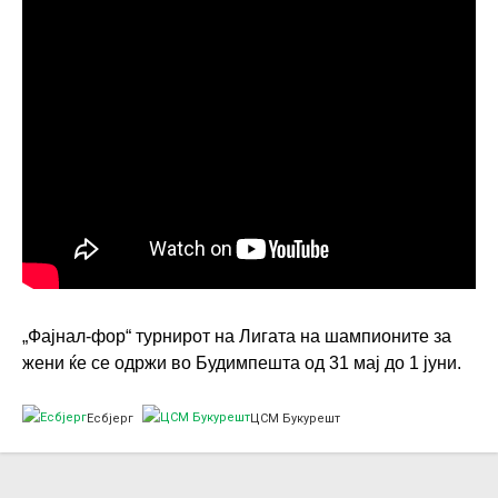
„Фајнал-фор“ турнирот на Лигата на шампионите за
жени ќе се одржи во Будимпешта од 31 мај до 1 јуни.
Есбјерг
ЦСМ Букурешт