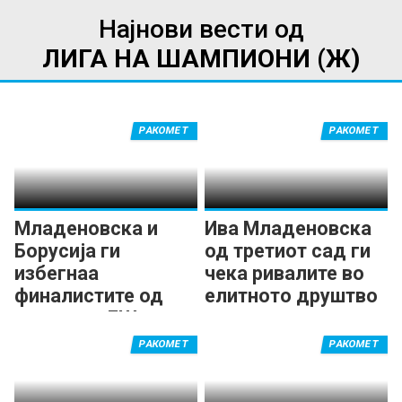
Најнови вести од
ЛИГА НА ШАМПИОНИ (Ж)
РАКОМЕТ
РАКОМЕТ
Младеновска и
Ива Младеновска
Борусија ги
од третиот сад ги
избегнаа
чека ривалите во
финалистите од
елитното друштво
ланската ЛШ
РАКОМЕТ
РАКОМЕТ