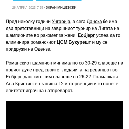
28 АПРИЛ 2025, 7:55
•
ЗОРАН МИШЕВСКИ
Пред неколку години
Унгарија
, а сега
Данска
ќе има
два претставници на завршниот турнир на Лигата на
шампионите во ракомет за жени.
Есбјерг
успеа да го
елиминира романскиот
ЦСМ Букурешт
и му се
придружи на
Одензе
.
Романскиот шампион минимално со 30-29 славеше на
првиот дуле пред своите гледачи, а на реваншот во
Есбјерг, данскиот тим славеше со 26-22. Голманката
Ана Кристинсен запиша 12 интервенции и го понесе
епитетот играч на натпреварот.