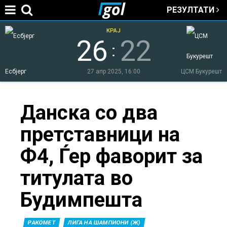
РЕЗУЛТАТИ
Jump to navigation
КРАЈ
26
22
:
Есбјерг
27 апр 2025, 16:00
ЦСМ Букурешт
You
Данска со два
претставници на
are
Ф4, Ѓер фаворит за
here
титулата во
Будимпешта
РАКОМЕТ
ЛИГА НА ШАМПИОНИ (Ж)