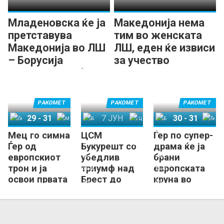
Младеновска ќе ја
Македонија нема
претставува
тим во женската
Македонија во ЛШ
ЛШ, еден ќе извиси
– Борусија
за учество
Дортмунд доби
место во елитата
РАКОМЕТ
РАКОМЕТ
РАКОМЕТ
29
-
31
7 ЈУН
30
-
31
Мец го симна
ЦСМ
Ѓер по супер-
Ѓер
Мец
Брест Бретања Хандбол
ЦСМ Букурешт
Брест Бретања Хандбол
Ѓер
Ѓер од
Букурешт со
драма ќе ја
европскиот
убедлив
брани
трон и ја
триумф над
европската
освои првата
Брест до
круна во
титула во
бронзен
Будимпешта!
ЛШ!
медал во
ЛШ!