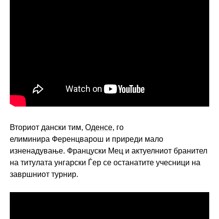
Вториот дански тим,
Оденсе
, го
елиминира Ференцварош и приреди мало
изненадување. Француски Мец и актуелниот бранител
на титулата унгарски Ѓер се останатите учесници на
завршниот турнир.