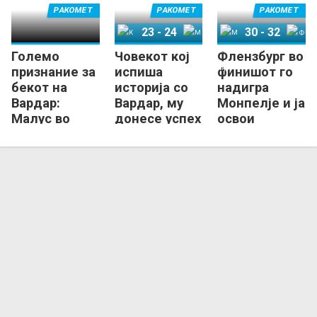
РАКОМЕТ
РАКОМЕТ
РАКОМЕТ
23
-
24
30
-
32
Големо
Човекот кој
Флензбург во
Кил
Мелсунген
Монпелје
Флензбург
признание за
испиша
финишот го
бекот на
историја со
надигра
Вардар:
Вардар, му
Монпелје и ја
Малус во
донесе успех
освои
друштво на
и на
бронзата во
најдобрите
Мелсунген!
ЕЛ!
во ЕЛ