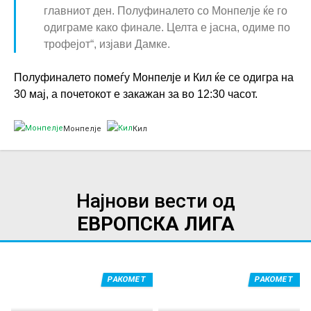
главниот ден. Полуфиналето со Монпелје ќе го
одиграме како финале. Целта е јасна, одиме по
трофејот“, изјави Дамке.
Полуфиналето помеѓу Монпелје и Кил ќе се одигра на
30 мај, а почетокот е закажан за во 12:30 часот.
Монпелје
Кил
Најнови вести од
ЕВРОПСКА ЛИГА
РАКОМЕТ
РАКОМЕТ