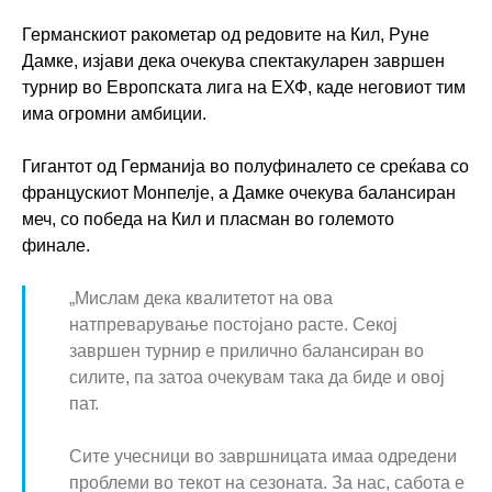
Германскиот ракометар од редовите на Кил, Руне
Дамке, изјави дека очекува спектакуларен завршен
турнир во Европската лига на ЕХФ, каде неговиот тим
има огромни амбиции.
Гигантот од Германија во полуфиналето се среќава со
францускиот Монпелје, а Дамке очекува балансиран
меч, со победа на Кил и пласман во големото
финале.
„Мислам дека квалитетот на ова
натпреварување постојано расте. Секој
завршен турнир е прилично балансиран во
силите, па затоа очекувам така да биде и овој
пат.
Сите учесници во завршницата имаа одредени
проблеми во текот на сезоната. За нас, сабота е