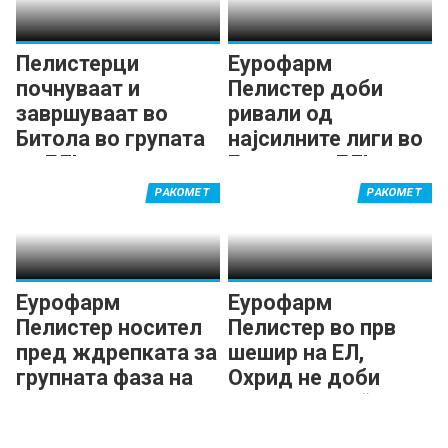
Пелистерци
Еурофарм
почнуваат и
Пелистер доби
завршуваат во
ривали од
Битола во групата
најсилните лиги во
на ЕЛ!
Европа во ЕЛ!
РАКОМЕТ
РАКОМЕТ
Еурофарм
Еурофарм
Пелистер носител
Пелистер во прв
пред ждрепката за
шешир на ЕЛ,
групната фаза на
Охрид не доби
Европската лига
„вајлд-карта“