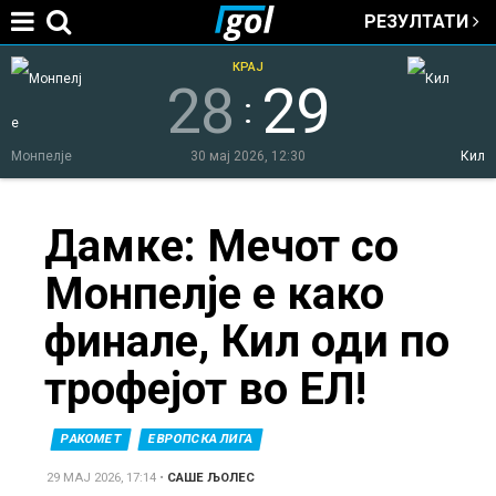
РЕЗУЛТАТИ
Jump to navigation
КРАЈ
28
29
:
Монпелје
30 мај 2026, 12:30
Кил
You
Дамке: Мечот со
Монпелје е како
are
финале, Кил оди по
here
трофејот во ЕЛ!
РАКОМЕТ
ЕВРОПСКА ЛИГА
29 МАЈ 2026, 17:14
•
САШЕ ЉОЛЕС