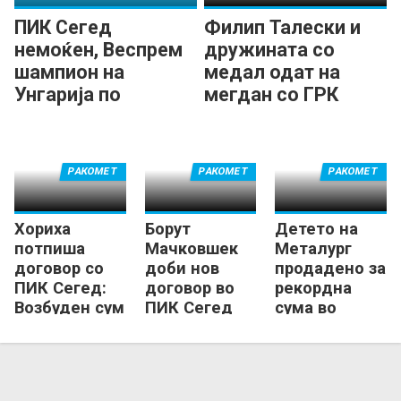
ПИК Сегед
Филип Талески и
немоќен, Веспрем
дружината со
шампион на
медал одат на
Унгарија по
мегдан со ГРК
триесетти пат!
Охрид!
РАКОМЕТ
РАКОМЕТ
РАКОМЕТ
Хориха
Борут
Детето на
потпиша
Мачковшек
Металург
договор со
доби нов
продадено за
ПИК Сегед:
договор во
рекордна
Возбуден сум
ПИК Сегед
сума во
за шансата...
Веспрем