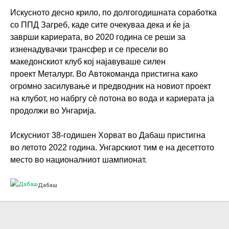
Искусното десно крило, по долгогодишната соработка
со ППД Загреб, каде сите очекуваа дека и ќе ја
заврши кариерата, во 2020 година се реши за
изненадувачки трансфер и се пресели во
македонскиoт клуб кој најавуваше силен
проект Металург. Во Автокоманда пристигна како
огромно засилување и предводник на новиот проект
на клубот, но набргу сè потона во вода и кариерата ја
продолжи во Унгарија.
Искусниот 38-годишен Хорват во Дабаш пристигна
во летото 2022 година. Унгарскиот тим е на десеттото
место во националниот шампионат.
Дабаш