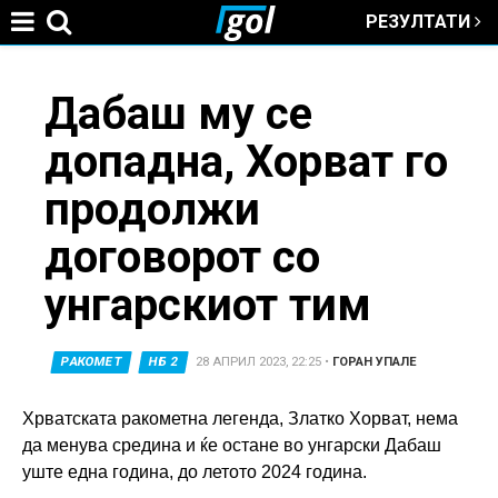
РЕЗУЛТАТИ
Jump to navigation
You
Дабаш му се
допадна, Хорват го
are
продолжи
here
договорот со
унгарскиот тим
РАКОМЕТ
НБ 2
28 АПРИЛ 2023, 22:25
•
ГОРАН УПАЛЕ
Хрватската ракометна легенда, Златко Хорват, нема
да менува средина и ќе остане во унгарски Дабаш
уште една година, до летото 2024 година.