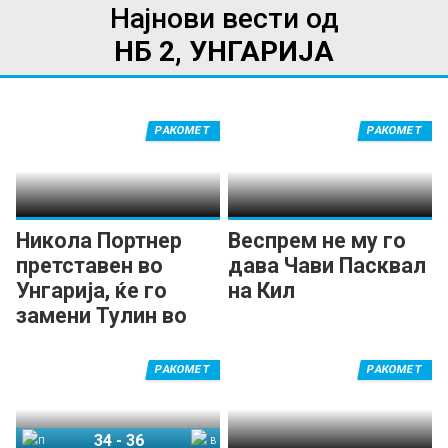
Најнови вести од
НБ 2, УНГАРИЈА
РАКОМЕТ
РАКОМЕТ
Никола Портнер
Веспрем не му го
претставен во
дава Чави Пасквал
Унгарија, ќе го
на Кил
замени Тулин во
ПИК Сегед
РАКОМЕТ
РАКОМЕТ
34
-
36
ПИК Сегед
Веспрем