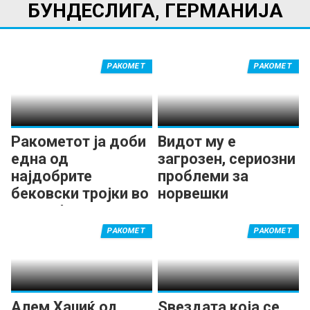
БУНДЕСЛИГА, ГЕРМАНИЈА
РАКОМЕТ
РАКОМЕТ
Ракометот ја доби
Видот му е
една од
загрозен, сериозни
најдобрите
проблеми за
бековски тројки во
норвешки
светот!
ракометар на
Флензбург
РАКОМЕТ
РАКОМЕТ
Алем Хаџиќ од
Ѕвездата која се