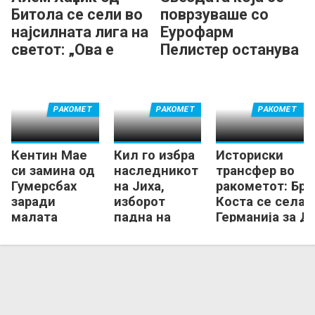
Битола се сели во
поврзуваше со
најсилната лига на
Еурофарм
светот: „Ова е
Пелистер останува
голема можност
во Бундеслигата
за мене!“
РАКОМЕТ
РАКОМЕТ
РАКОМЕТ
Кентин Мае
Кил го избра
Историски
си замина од
наследникот
трансфер во
Гумерсбах
на Јиха,
ракометот: Бра
заради
изборот
Коста се селат
малата
падна на
Германија за Д
минутажа на
поранешен
милиони евра?
натпреварите
ас на
„зебрите“