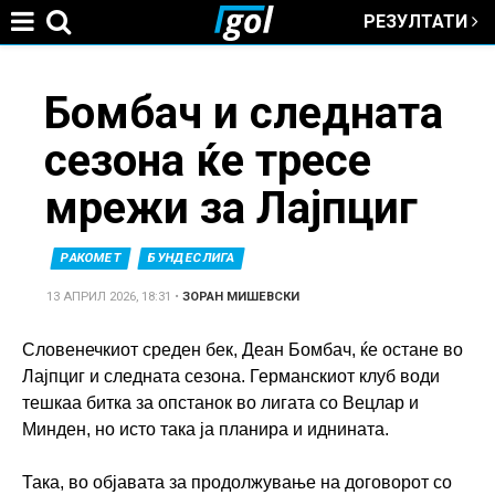
РЕЗУЛТАТИ
Jump to navigation
You
Бомбач и следната
сезона ќе тресе
are
мрежи за Лајпциг
here
РАКОМЕТ
БУНДЕСЛИГА
13 АПРИЛ 2026, 18:31
•
ЗОРАН МИШЕВСКИ
Словенечкиот среден бек, Деан Бомбач, ќе остане во
Лајпциг и следната сезона. Германскиот клуб води
тешкаа битка за опстанок во лигата со Вецлар и
Минден, но исто така ја планира и иднината.
Така, во објавата за продолжување на договорот со