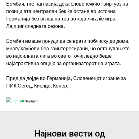
Бомбач, тие нагласија дека словенечкиот виртуоз на
позицијата централен бек ќе остане во источна
Германија без оглед на тоа во која лига ќе игра
Лајпциг следната сезона.
Бомбач имаше понуди да се врати поблиску до дома,
многу клубови беа заинтересирани, но останувањето
во најсилната лига во светот очигледно беше
најатрактивна опција за организаторот на играта.
Пред да дојде во Германија, Словенецот играше за
ПИК Сегед, Киелце, Копер...
Лајпциг
Најнови вести од