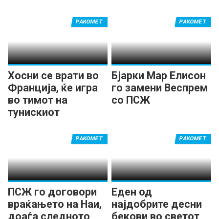
РАКОМЕТ
РАКОМЕТ
Хосни се врати во
Бјарки Мар Елисон
Франција, ќе игра
го замени Веспрем
во тимот на
со ПСЖ
тунискиот
селектор
РАКОМЕТ
РАКОМЕТ
ПСЖ го договори
Еден од
враќањето на Наи,
најдобрите десни
доаѓа следното
бекови во светот