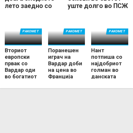
лето заедно со
уште долго во ПСЖ
Парондо
РАКОМЕТ
РАКОМЕТ
РАКОМЕТ
Вториот
Поранешен
Нант
европски
играч на
потпиша со
првак со
Вардар доби
најдобриот
Вардар оди
на цена во
голман во
во богатиот
Франција
данската
ПСЖ
лига