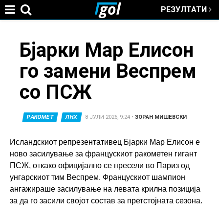
РЕЗУЛТАТИ
Jump to navigation
You
Бјарки Мар Елисон
го замени Веспрем
are
со ПСЖ
here
РАКОМЕТ
ЛНХ
8 ЈУЛИ 2026, 9:24
•
ЗОРАН МИШЕВСКИ
Исландскиот репрезентативец Бјарки Мар Елисон е
ново засилување за францускиот ракометен гигант
ПСЖ, откако официјално се пресели во Париз од
унгарскиот тим Веспрем. Францускиот шампион
ангажираше засилување на левата крилна позиција
за да го засили својот состав за претстојната сезона.