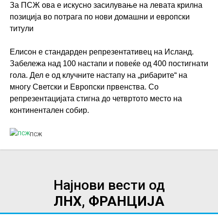
За ПСЖ ова е искусно засилување на левата крилна
позиција во потрага по нови домашни и европски
титули
Елисон е стандарден репрезентативец на Исланд.
Забележа над 100 настапи и повеќе од 400 постигнати
гола. Дел е од клучните настапу на „рибарите“ на
многу Светски и Европски првенства. Со
репрезентацијата стигна до четвртото место на
континентален собир.
ПСЖ
Најнови вести од
ЛНХ, ФРАНЦИЈА