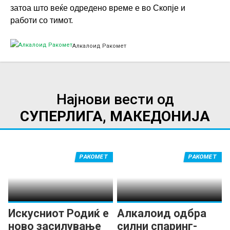
затоа што веќе одредено време е во Скопје и
работи со тимот.
Алкалоид Ракомет
Најнови вести од
СУПЕРЛИГА, МАКЕДОНИЈА
РАКОМЕТ
РАКОМЕТ
Искусниот Родиќ е
Алкалоид одбра
ново засилување
силни спаринг-