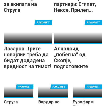
за екипата на
партнери: Египет,
Струга
Нексе, Прилеп...
РАКОМЕТ
РАКОМЕТ
Лазаров: Трите
Алкалоид
новајлии треба да
„побегна“ од
бидат додадена
Скопје,
вредност на тимот!
подготовките
продолжуваат во
Маврово!
РАКОМЕТ
РАКОМЕТ
РАКОМЕТ
Струга
Вардар во
Еурофарм