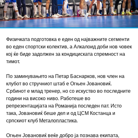
Физичката подготовка е еден од најважните сегменти
во еден спортски колектив, а Алкалоид доби нов човек
кој ќе биде задолжен за кондициската спремност на
тимот.
По заминувањето на Петар Баснарков, нов член на
клубот во стручниот штаб е Огњен Јовановиќ.
Србинот е млад тренер, но со искуство во последните
години на високо ниво. Работеше во
репрезентацијата на
Романија
последен пат. Исто
така, Јовановиќ беше дел и од ЦСМ Костанца и
српскиот клуб
Металопластика
.
Огњен Јовановиќ веќе добро ја познава екипата,