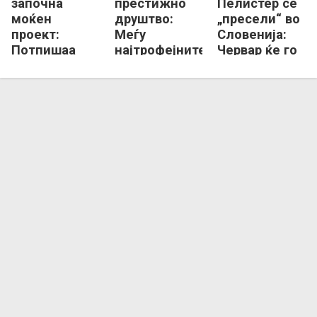
започна
престижно
Пелистер се
моќен
друштво:
„пресели“ во
проект:
Меѓу
Словенија:
Потпишаа
најтрофејните
Червар ќе го
Танкоски,
„домашни“ во
гради тимот
Георгиевски,
Европа!
за новата
Петров...
сезона