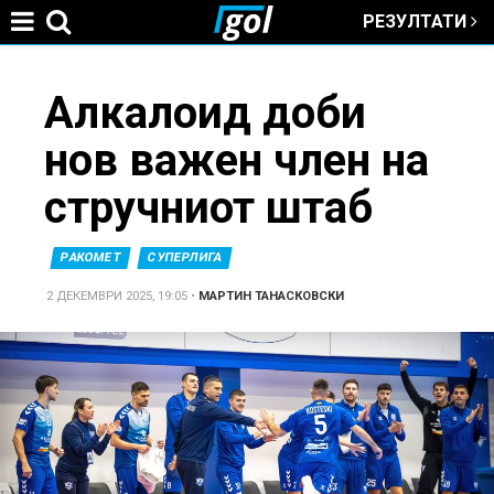
РЕЗУЛТАТИ
Jump to navigation
You
Алкалоид доби
нов важен член на
are
стручниот штаб
here
РАКОМЕТ
СУПЕРЛИГА
2 ДЕКЕМВРИ 2025, 19:05
•
МАРТИН ТАНАСКОВСКИ