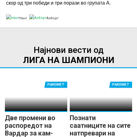
скор од три победи и три порази во групата А.
Нант
Алборг
Најнови вести од
ЛИГА НА ШАМПИОНИ
РАКОМЕТ
РАКОМЕТ
Две промени во
Познати
распоредот на
саатниците на сите
Вардар за кам-
натпревари на