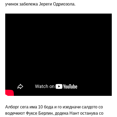
учинок забележа Јереги Одриозола.
Алборг сега има 10 бода и го изедначи салдото со
водечкиот
Фуксе Берлин
, додека Нант останува со