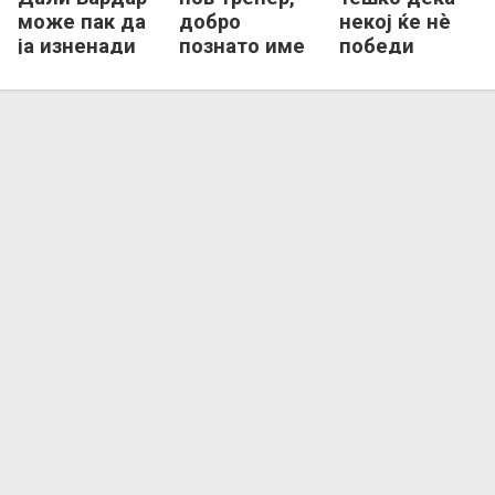
може пак да
добро
некој ќе нѐ
ја изненади
познато име
победи
Европа?
се врати во
(ВИДЕО)
Загреб!