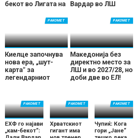
бекот во Лигата на
Вардар во ЛШ
шампионите
РАКОМЕТ
РАКОМЕТ
Киелце започнува
Македонија без
нова ера, „шут-
директно место за
карта“ за
ЛШ и во 2027/28, но
легендарниот
доби две во ЕЛ!
Михал Јурецки
РАКОМЕТ
РАКОМЕТ
РАКОМЕТ
ЕХФ го најави
Хрватскиот
Чупиќ: Кога
„кам-бекот“:
гигант има
гори „Јане“
Дали Вардар
нов тренер,
тешко дека