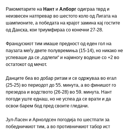
Ракометарите на
Нант
и
Алборг
одиграа тврд и
неизвесен натпревар во шестото коло од Лигата на
шампионите, а победата на крајот замина кај гостите
од
Данска
, кои триумфираа со конечни 27-28.
Францускиот тим имаше предност од еден гол на
паузата меѓу двете полувремиња (15-14), но никако не
успеваше да се „одлепи“ и најмногу водеше со +2 во
остатокот од мечот.
Данците беа во добар ритам и се одржуваа во егал
(25-25) во периодот до 55. минута, а во финишот го
презедоа и водството (26-28) во 59. минута. Нант
погоди уште еднаш, но не успеа да се врати и да
освои барем бод пред своите гледачи.
Јул-Ласен и Арнолдсен погодија по шестпати за
победничкиот тим, а во противничкиот табор ист