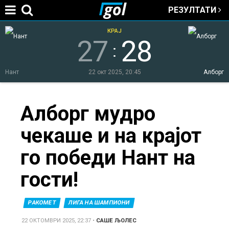
РЕЗУЛТАТИ
Jump to navigation
КРАЈ
27
28
:
Нант
22 окт 2025, 20:45
Алборг
You
Алборг мудро
чекаше и на крајот
are
го победи Нант на
here
гости!
РАКОМЕТ
ЛИГА НА ШАМПИОНИ
22 ОКТОМВРИ 2025, 22:37
•
САШЕ ЉОЛЕС