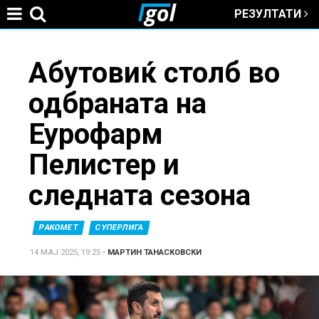
РЕЗУЛТАТИ
Jump to navigation
You
Абутовиќ столб во
одбраната на
are
Еурофарм
here
Пелистер и
следната сезона
РАКОМЕТ
СУПЕРЛИГА
14 МАЈ 2025, 19:25
•
МАРТИН ТАНАСКОВСКИ