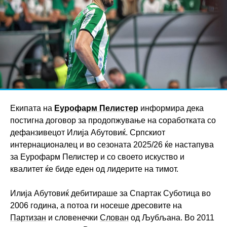
Екипата на
Еурофарм Пелистер
информира дека
постигна договор за продопжување на соработката со
дефанзивецот Илија Абутовиќ. Српскиот
интернационалец и во сезоната 2025/26 ќе настапува
за Еурофарм Пелистер и со своето искуство и
квалитет ќе биде еден од лидерите на тимот.
Илија Абутовиќ дебитираше за Спартак Суботица во
2006 година, а потоа ги носеше дресовите на
Партизан
и словенечки
Слован
од Љубљана. Во 2011