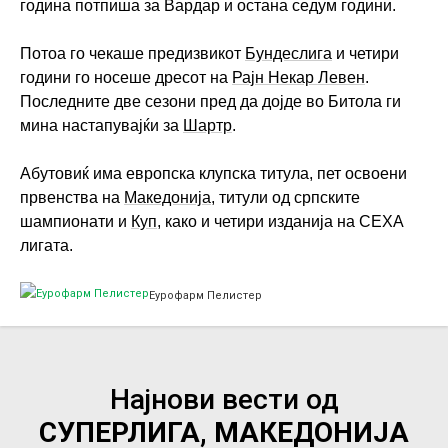
година потпиша за Вардар и остана седум години.
Потоа го чекаше предизвикот
Бундеслига
и четири
години го носеше дресот на
Рајн Некар Левен
.
Последните две сезони пред да дојде во Битола ги
мина настапувајќи за
Шартр
.
Абутовиќ има европска клупска титула, пет освоени
првенства на
Македонија
, титули од српските
шампионати и
Куп
, како и четири изданија на СЕХА
лигата.
Еурофарм Пелистер
Најнови вести од
СУПЕРЛИГА, МАКЕДОНИЈА