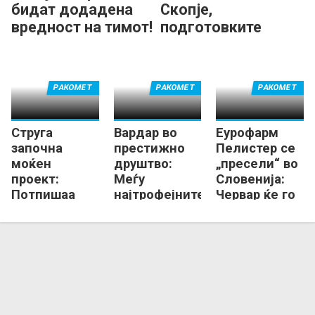
бидат додадена
Скопје,
вредност на тимот!
подготовките
продолжуваат во
Маврово!
РАКОМЕТ
РАКОМЕТ
РАКОМЕТ
Струга
Вардар во
Еурофарм
започна
престижно
Пелистер се
моќен
друштво:
„пресели“ во
проект:
Меѓу
Словенија:
Потпишаа
најтрофејните
Червар ќе го
Танкоски,
„домашни“ во
гради тимот
Георгиевски,
Европа!
за новата
Петров...
сезона