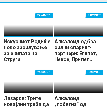
РАКОМЕТ
РАКОМЕТ
Искусниот Родиќ е
Алкалоид одбра
ново засилување
силни спаринг-
за екипата на
партнери: Египет,
Струга
Нексе, Прилеп...
РАКОМЕТ
РАКОМЕТ
Лазаров: Трите
Алкалоид
новајлии треба да
„побегна“ од