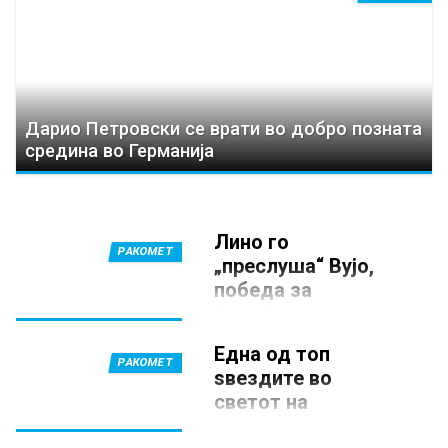
Дарио Петровски се врати во добро позната
средина во Германија
Лино го
РАКОМЕТ
„преслуша“ Вујо,
победа за
Еурофарм
Пелистер против
Една од топ
Катар!
РАКОМЕТ
ѕвездите во
7 АВГУСТ 2026, 20:39
светот на
Ракометарите на Еурофарм
ракометот најави
Пелистер успешно ја отворија
серијата контролни