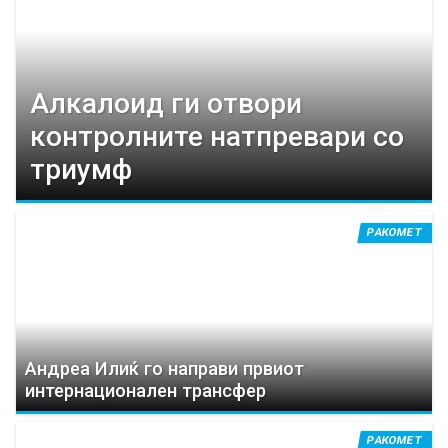
y
t
Алкалоид ги отвори
a
контролните натпревари со
b
триумф
s
РАКОМЕТ
Андреа Илиќ го направи првиот
интернационален трансфер
РАКОМЕТ