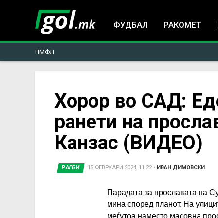
ФУДБАЛ
РАКОМЕТ
ПМФЛ
You
Хорор во САД: Ед
ранети на просла
are
Канзас (ВИДЕО)
here
РАГБИ
15 ФЕВРУАРИ 2024, 11:22
•
ИВАН ДИМОВСКИ
Парадата за прославата на С
мина според планот. На улицит
меѓутоа наместо масовна прос