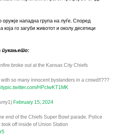
о оружје нападна група на луѓе. Според
 која го загуби животот и околу десетици
а пукањето:
nfire broke out at the Kansas City Chiefs
t with so many innocent bystanders in a crowd!!???
ity
pic.twitter.com/HPcIwKT1MK
Amy1)
February 15, 2024
he end of the Chiefs Super Bowl parade. Police
 took off inside of Union Station
r5