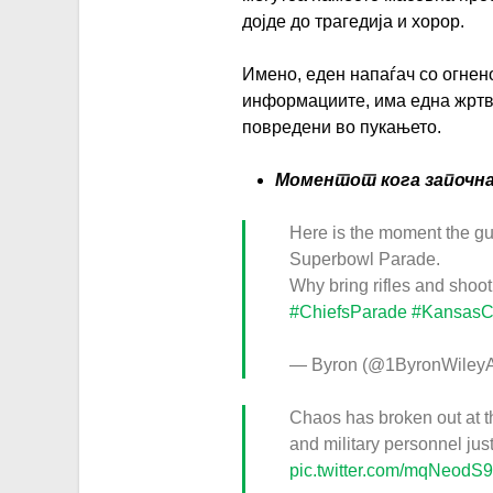
дојде до трагедија и хорор.
Имено, еден напаѓач со огнен
информациите, има една жртва
повредени во пукањето.
Моментот кога започн
Here is the moment the gu
Superbowl Parade.
Why bring rifles and shoo
#ChiefsParade
#KansasC
— Byron (@1ByronWiley
Chaos has broken out at t
and military personnel just
pic.twitter.com/mqNeodS9