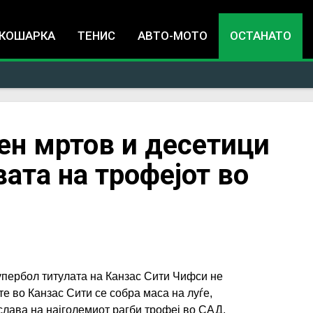
Jump to navigation
КОШАРКА
ТЕНИС
АВТО-МОТО
ОСТАНАТО
ен мртов и десетици
вата на трофејот во
упербол титулата на Канзас Сити Чифси не
е во Канзас Сити се собра маса на луѓе,
лава на најголемиот рагби трофеј во САД,