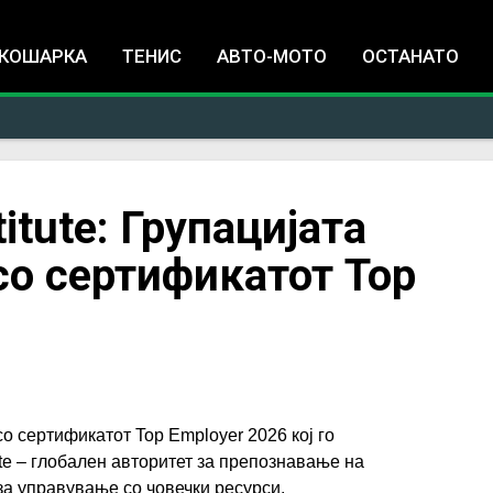
Jump to navigation
КОШАРКА
ТЕНИС
АВТО-МОТО
ОСТАНАТО
itute: Групацијата
со сертификатот Top
о сертификатот Top Employer 2026 кој го
ute – глобален авторитет за препознавање на
за управување со човечки ресурси.