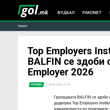
ФУДБАЛ
РАКОМЕТ
ПМФЛ
You
Top Employers Inst
BALFIN се здоби 
are
Employer 2026
here
ПРОМО
7 ЈУЛИ 2026, 15:14
Групацијата BALFIN се здоби с
доделува Top Employers Instit
извонредноста во практиките 