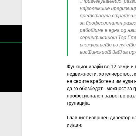
„Привлекувањето, разв
најголемите предизвици
претставува стратешк
за професионален развој
работиме е една од наш
сертификатот Top Empl
вложувањето во луѓето
вистинскиот пат за ид
Функционирајќи во 12 земји и
недвижности, хотелиерство, ло
Содржин
на своите вработени им нуди
За секоја форма на распространување, репродукција и
да го обезбедат - можност за
професионален развој во разл
групација.
Главниот извршен директор на 
изјави: