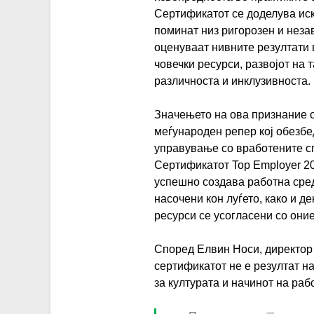
Сертификатот се доделува иск
поминат низ ригорозен и неза
оценуваат нивните резултати в
човечки ресурси, развојот на 
различноста и инклузивноста.
Значењето на ова признание с
меѓународен репер кој обезбе
управување со вработените сп
Сертификатот Top Employer 2
успешно создава работна сре
насочени кон луѓето, како и д
ресурси се усогласени со они
Според Елвин Носи, директор 
сертификатот не е резултат н
за културата и начинот на рабо