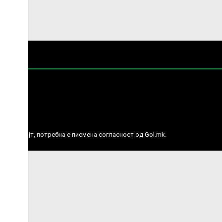
е права.
ј веб сајт, потребна е писмена согласност од Gol.mk.