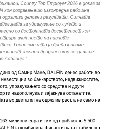
катот Country Top Employer 2026 е доказ за
N кон создавањето извонредна работна
ва одржливи деловни резултати. Силната
тегијата за управување со луѓето и
 заедно со постојаната посветеност кон
нстрира влијанието на нивните
ики. Горди сме што ја препознаваме
нејзиниот значаен придонес кон создавање
о Албанија.“
одина од Самир Мане, BALFIN денес работи во
о инвестиции во банкарството, недвижностите,
то, управувањето со средства и други
ор ги надополнува и зајакнува останатите,
ата во двигател на одржлив раст, а не само на
163 милиони евра и тим од приближно 5.500
BALFIN ја комбинира финансиската стабилност