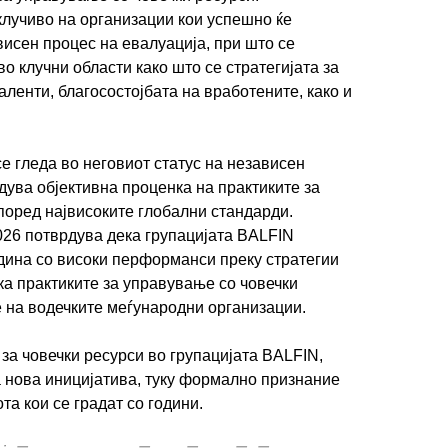
лучиво на организации кои успешно ќе
висен процес на евалуација, при што се
о клучни области како што се стратегијата за
таленти, благосостојбата на вработените, како и
е гледа во неговиот статус на независен
дува објективна проценка на практиките за
оред највисоките глобални стандарди.
026 потврдува дека групацијата BALFIN
дина со високи перформанси преку стратегии
ека практиките за управување со човечки
е на водечките меѓународни организации.
за човечки ресурси во групацијата BALFIN,
а нова иницијатива, туку формално признание
та кои се градат со години.