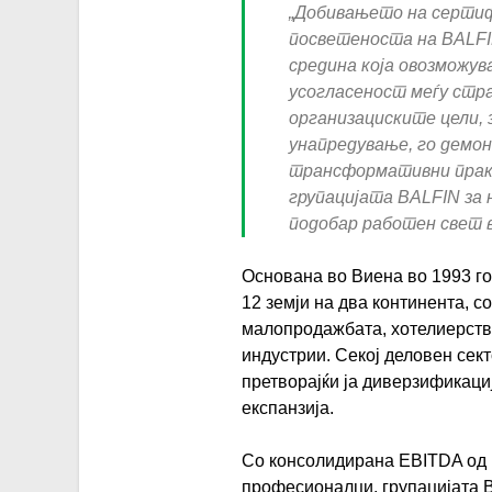
„Добивањето на сертифи
посветеноста на BALFI
средина која овозможу
усогласеност меѓу стра
организациските цели,
унапредување, го демо
трансформативни практ
групацијата BALFIN за 
подобар работен свет в
Основана во Виена во 1993 г
12 земји на два континента, с
малопродажбата, хотелиерство
индустрии. Секој деловен сект
претворајќи ја диверзификациј
експанзија.
Со консолидирана EBITDA од 
професионалци, групацијата 