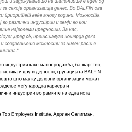
ојот и задржувањето на талентите е еден од
 за секоја организација денес. Во BALFIN ова
и приоритет веќе многу години. Можноста
 во различни индустрии и земји во кои
ите најголеми предности. За нас,
ИМПРЕСУМ
МАРКЕТИНГ
КОНТАКТ
RSS
oyer ,пред сè, претставува потврда дека
 и создавањето можности за нивен раст е
нината.“
© 2016-2026 Gol.mk
Сите права задржани
 во индустрии како малопродажба, банкарство,
гистика и други дејности, групацијата BALFIN
ите на Gol.mk се заштитени со Законот за авторското право и сроднит
 нешто што малку деловни организации можат
ли комерцијална употреба на текстови, фотографии или податоци од ово
 градење меѓународна кариера и
ични индустрии во рамките на една иста
Top Employers Institute, Адриан Селигман,