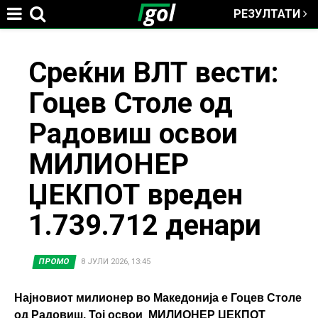
РЕЗУЛТАТИ
Jump to navigation
You
Среќни ВЛТ вести:
Гоцев Столе од
are
Радовиш освои
here
МИЛИОНЕР
ЏЕКПОТ вреден
1.739.712 денари
ПРОМО
8 ЈУЛИ 2026, 13:45
Најновиот милионер во Македонија е Гоцев Столе
од Радовиш. Тој освои МИЛИОНЕР ЏЕКПОТ