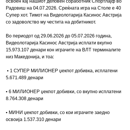
освоен кај нашиот деловен соработник Спортлајф во
Радовиш на 04.07.2026. Среќната игра на Столе е 40
Супер хот. Тимот на Видеолотарија Касинос Австрија
со задоволство му честита на добитникот.
Во периодот од 29.06.2026 до 05.07.2026 година,
Видеолотарија Касинос Австрија исплати вкупно
15.973.107 денари кон играчите на ВЛТ терминалите
низ Македонија, и тоа:
• 1 СУПЕР МИЛИОНЕР џекпот добивка, исплатени
5.671.489 денари
• 6 МИЛИОНЕР џекпот добивки, со вкупно исплатени
8.764.308 денари
• МИНИ џекпот добивки, со кои играчите заедно
освоија 1.537.310 денари