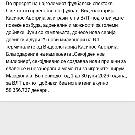
Во пресрет на најголемиот фудбалски спектакл-
Светското првенство во фудбал, Видеолотарија
Касинос Австрија за играчите на ВЛТ подготви уште
повеќе возбуда, адреналин и можности за големи
добивки. Јуни со кампањата, донесе нова серија
добивки и дури 25 нови милионери на ВЛТ
терминалите од Видеолотарија Касинос Австрија.
Благодарение на кампањата „Секој ден нов
милионер“, секојдневно се создаваа нови причини за
славење и незаборавни моменти за играчите ширум
Македонија. Во периодот од 1 до 30 јуни 2026 година,
за ВЛТ џекпот добивки беа исплатени вкупно
58.356.737 денари.