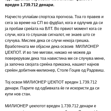
вреден 1.739.712 денари.
Најчесто уплаќам спортска прогноза. Тоа го правев и
сега за време на СП во фудбал, кога и одлучив да си
ја пробам среќата на ВЛТ. Во првиот момент кога се
случи, кога го слушнав сигналот, не знаев што се
случува. Мислев дека се случи некоја грешка.
Вработената ми објасни дека освоив МИЛИОНЕР
ЏЕКПОТ. И во тие мигови, никако не можев да
поверерувам дека тоа навистина ми се случува мене,
ја започна својата среќна приказна, нашиот најнов
среќен добитник-милионер, Столе Гоцев од Радовиш.
Тој освои МИЛИОНЕР ЏЕКПОТ вреден 1.739.712
денари. Парите од одбивката ќе ги искористи да си
купи нов стан.
МИЛИОНЕР џекпотот вреден 1.739.712 денари е