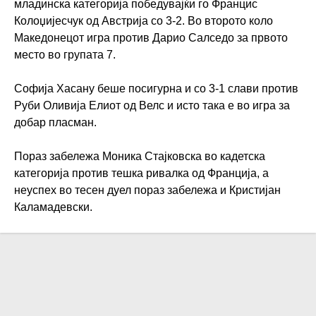
младинска категорија победувајќи го Францис
Колоџијесчук од Австрија со 3-2. Во второто коло
Македонецот игра против Дарио Салседо за првото
место во групата 7.
Софија Хасану беше посигурна и со 3-1 слави против
Руби Оливија Елиот од Велс и исто така е во игра за
добар пласман.
Пораз забележа Моника Стајковска во кадетска
категорија против тешка ривалка од Франција, а
неуспех во тесен дуел пораз забележа и Кристијан
Каламадевски.