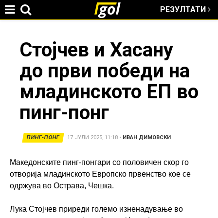
РЕЗУЛТАТИ
Jump to navigation
You
Стојчев и Хасану
до први победи на
are
младинското ЕП во
here
пинг-понг
ПИНГ-ПОНГ
17 ЈУЛИ 2025, 11:18
•
ИВАН ДИМОВСКИ
Македонските пинг-понгари со половичен скор го
отворија младинското Европско првенство кое се
одржува во Острава, Чешка.
Лука Стојчев приреди големо изненадување во