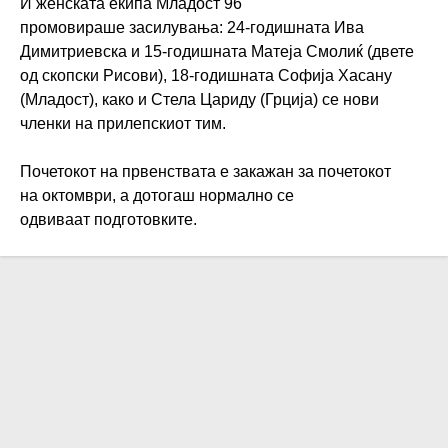
И женската екипа Младост 96
промовираше засилувања: 24-годишната Ива
Димитриевска и 15-годишната Матеја Смолиќ (двете
од скопски Рисови), 18-годишната Софија Хасану
(Младост), како и Стела Цариду (Грција) се нови
членки на прилепскиот тим.
Почетокот на првенствата е закажан за почетокот
на октомври, а дотогаш нормално се
одвиваат подготовките.