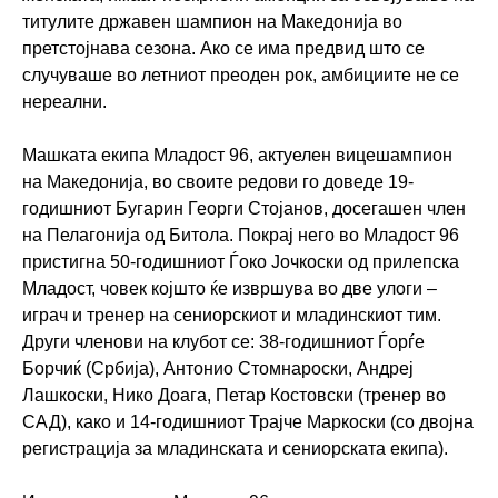
титулите државен шампион на Македонија во
претстојнава сезона. Ако се има предвид што се
случуваше во летниот преоден рок, амбициите не се
нереални.
Машката екипа Младост 96, актуелен вицешампион
на Македонија, во своите редови го доведе 19-
годишниот Бугарин Георги Стојанов, досегашен член
на Пелагонија од Битола. Покрај него во Младост 96
пристигна 50-годишниот Ѓоко Јочкоски од прилепска
Младост, човек којшто ќе извршува во две улоги –
играч и тренер на сениорскиот и младинскиот тим.
Други членови на клубот се: 38-годишниот Ѓорѓе
Борчиќ (Србија), Антонио Стомнароски, Андреј
Лашкоски, Нико Доага, Петар Костовски (тренер во
САД), како и 14-годишниот Трајче Маркоски (со двојна
регистрација за младинската и сениорската екипа).