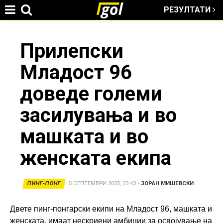
РЕЗУЛТАТИ
Jump to navigation
You
Прилепски
Младост 96
are
доведе големи
here
засилувања и во
машката и во
женската екипа
ПИНГ-ПОНГ
5 СЕПТЕМВРИ 2025, 23:43
•
ЗОРАН МИШЕВСКИ
Двете пинг-понгарски екипи на Младост 96, машката и
женската, имаат нескриени амбиции за освојување на