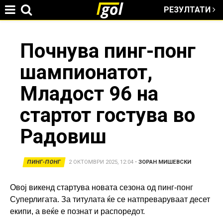
РЕЗУЛТАТИ
Jump to navigation
You
Почнува пинг-понг
шампионатот,
are
Младост 96 на
here
стартот гостува во
Радовиш
ПИНГ-ПОНГ
2 ОКТОМВРИ 2025, 12:04
•
ЗОРАН МИШЕВСКИ
Овој викенд стартува новата сезона од пинг-понг
Суперлигата. За титулата ќе се натпреваруваат десет
екипи, а веќе е познат и распоредот.