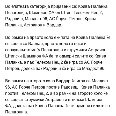
Во елитната категорија пријавени се: Крива Паланка,
Пелагонија, Шампион ФА од Штип, Телеком Нец 2,
Радовиш, Младост 96, АС Ѓорче Петров, Крива
Паланка, Астраион и Вардар.
Во рамки на првото коло екипата на Крива Паланка ќе
се соочи со Вардар, првото коло го носи и
соочувањето меѓу Пелагонија и струмички Астраион.
Штипски Шампион ФА ќе ги одмери силите со Крива
Паланка, а пак Телеком Нец 2 ќе игра со АС Ѓорче
Петров, додека пак Радовиш ќе игра со Младост 96.
Во рамки на второто коло Вардар ќе игра со Младост
96, АС Ѓорче Петров против Радовиш, Крива Паланка
против Телеком Нец 2, а во рамки на второто коло ќе
се соочат струмички Астраион и штипски Шампион
ФА, додека пак Крива Паланка ќе ги одмери силите со
Пелагонија.