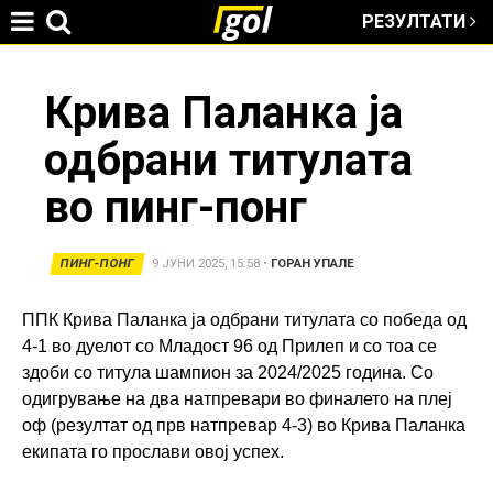
РЕЗУЛТАТИ
Jump to navigation
You
Крива Паланка ја
одбрани титулата
are
во пинг-понг
here
ПИНГ-ПОНГ
9 ЈУНИ 2025, 15:58
•
ГОРАН УПАЛЕ
ППК Крива Паланка ја одбрани титулата со победа од
4-1 во дуелот со Младост 96 од Прилеп и со тоа се
здоби со титула шампион за 2024/2025 година. Со
одигрување на два натпревари во финалето на плеј
оф (резултат од прв натпревар 4-3) во Крива Паланка
екипата го прослави овој успех.