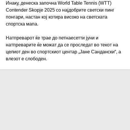
Инаку, денеска започна World Table Tennis (WTT)
Contender Skopje 2025 со најдобрите светски пинг
понгари, настан кој котира високо на светската
спортска мапа.
Натпреварот ќе трае до петнаесетти јуни и
натпреварите ќе можат да се проследат во текот на
целиот ден во спортскиот центар „Јане Сандански“, а
влезот е слободен.