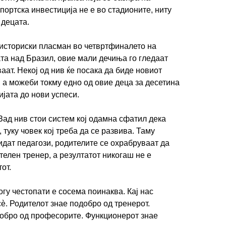
портска инвестиција не е во стадионите, ниту
 децата.
историски пласман во четвртфиналето на
та над Бразил, овие мали дечиња го гледаат
аат. Некој од нив ќе посака да биде новиот
, а можеби токму едно од овие деца за десетина
ијата до нови успеси.
 Зад нив стои систем кој одамна сфатил дека
 туку човек кој треба да се развива. Таму
идат педагози, родителите се охрабруваат да
телен тренер, а резултатот никогаш не е
от.
огу честопати е сосема поинаква. Кај нас
сè. Родителот знае подобро од тренерот.
добро од професорите. Функционерот знае