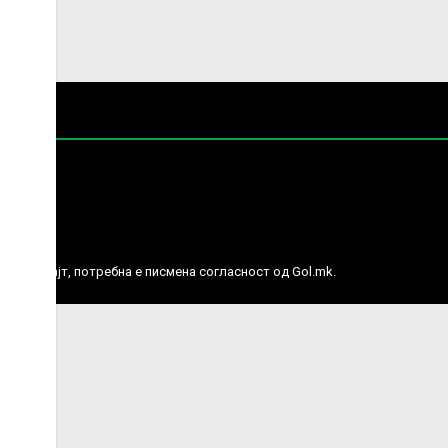
е права.
ј веб сајт, потребна е писмена согласност од Gol.mk.