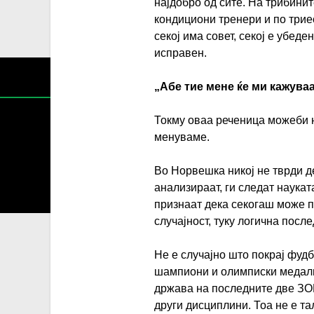
најдобро од сите. На трибинит
кондициони тренери и по трие
секој има совет, секој е убед
исправен.
„Абе тие мене ќе ми кажуваа
Токму оваа реченица можеби н
менуваме.
Во Норвешка никој не тврди де
Содржин
анализираат, ги следат наукат
За секоја форма на распространување, репродукција и
признаат дека секогаш може п
случајност, туку логична посл
Не е случајно што покрај фуд
шампиони и олимписки медали
држава на последните две ЗОИ)
други дисциплини. Тоа не е та