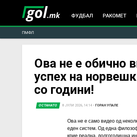
ФУДБАЛ
РАКОМЕТ
ПМФЛ
You
Ова не е обично 
успех на норвешки
are
со години!
here
ОСТАНАТО
8 ЈУЛИ 2026, 14:14
•
ГОРАН УПАЛЕ
Ова не е само видео од неколк
еден систем. Од една филозоф
крие реална, долгогодишна ин