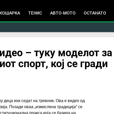
Jump to navigation
КОШАРКА
ТЕНИС
АВТО-МОТО
ОСТАНАТО
видео – туку моделот за
от спорт, кој се гради
у деца кои седат на тревник. Ова е видео од
ија. Позади оваа „измислена традиција“ се
ституционална пракса која се базира на