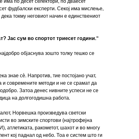
е има по десет селектори, по дваесет
сет фудбалски експерти. Секој има мислење,
ен дека токму неговиот начин е единствениот
ИМПРЕСУМ
МАРКЕТИНГ
КОНТАКТ
RSS
т? Јас сум во спортот триесет години.“
ајдобро објаснува зошто толку тешко се
© 2016-2026 Gol.mk
Сите права задржани
ка знае сè. Напротив, тие постојано учат,
ите на Gol.mk се заштитени со Законот за авторското право и сроднит
а и современите методи и не се срамат да
ли комерцијална употреба на текстови, фотографии или податоци од ово
одобро. Затоа денес нивните успеси не се
едица на долгогодишна работа.
балот, Норвешка произведува светски
сти во зимските спортови (најтрофејна
, атлетиката, ракометот, шахот и во многу
лент кој паднал од небо. Тоа е систем што ги