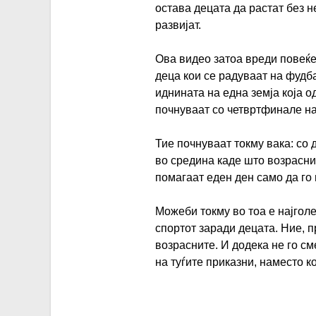
остава децата да растат без 
развијат.
Ова видео затоа вреди повеќе
деца кои се радуваат на фудба
иднината на една земја која 
почнуваат со четвртфинале на
Тие почнуваат токму вака: со 
во средина каде што возраснит
помагаат еден ден само да го 
Можеби токму во тоа е најголе
спортот заради децата. Ние, п
возрасните. И додека не го с
на туѓите приказни, наместо 