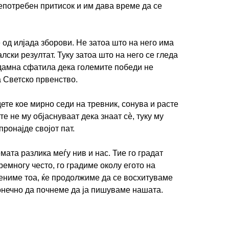
непотребен притисок и им дава време да се
 од илјада зборови. Не затоа што на него има
лски резултат. Туку затоа што на него се гледа
одамна сфатила дека големите победи не
 Светско првенство.
дете кое мирно седи на тревник, сонува и расте
е не му објаснуваат дека знаат сè, туку му
пронајде својот пат.
мата разлика меѓу нив и нас. Тие го градат
ремногу често, го градиме околу егото на
мениме тоа, ќе продолжиме да се восхитуваме
конечно да почнеме да ја пишуваме нашата.