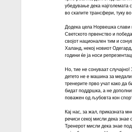
убедување дека најголемата с
во скапите трансфери, туку во
Додека цела Норвешка слави 
Светското првенство и победа
својот национален тим и сонув
Халанд, некој новиот Одегард
години ќе ја носи репрезентац
Но, тие не сонуваат случајно!
детето не е машина за медали,
тренерите прво учат како да б
бидат поддршка, а не дополни
поважен од љубовта кон спорт
Кај нас, за жал, приказната мн
речиси секој мисли дека знае 
Тренерот мисли дека знае по