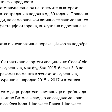
стински вредности.
ретставува една од најголемите аматерски
, со традиција подолга од 30 години. Право на
ди, не само оние кои активно се занимаваат со
ифестација отворена, инклузивна и достапна за
ИМПРЕСУМ
МАРКЕТИНГ
КОНТАКТ
RSS
© 2016-2026 Gol.mk
оќна и инспиративна порака: „Чекор за подобра
Сите права задржани
ите на Gol.mk се заштитени со Законот за авторското право и сроднит
0 атрактивни спортски дисциплини: Coca-Cola
ли комерцијална употреба на текстови, фотографии или податоци од ово
онкуренција, мал фудбал 2015, баскет 3×3 во
 ракомет во машка и женска конкуренција,
куренција, народна 2015 и 2017 и ателтика.
сите деца, родители, наставници и граѓани да
азник во Битола – заедно да создадеме нови
и со Кока Кола, Шпаркасе Банка, Шпаркасе