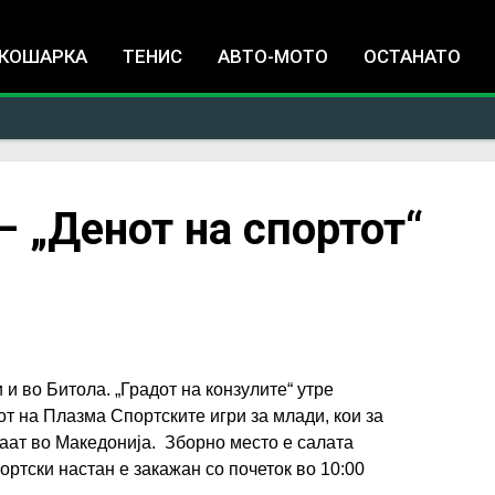
Jump to navigation
КОШАРКА
ТЕНИС
АВТО-МОТО
ОСТАНАТО
– „Денот на спортот“
 и во Битола. „Градот на конзулите“ утре
от на Плазма Спортските игри за млади, кои за
аат во Македонија. Зборно место е салата
ортски настан е закажан со почеток во 10:00