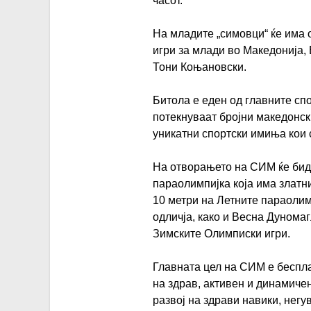
часот.
На младите „симовци“ ќе има 
игри за млади во Македонија,
Тони Коњановски.
Битола е еден од главните спо
потекнуваат бројни македонск
уникатни спортски имиња кои 
На отворањето на СИМ ќе бид
параолимпијка која има златн
10 метри на Летните параолим
одличја, како и Весна Дунома
Зимските Олимписки игри.
Главната цел на СИМ е беспла
на здрав, активен и динамичен
развој на здрави навики, нег