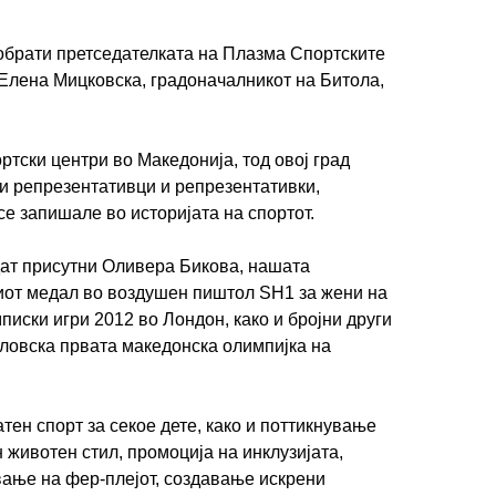
обрати претседателката на Плазма Спортските
 Елена Мицковска, градоначалникот на Битола,
ртски центри во Македонија, тод овој град
и репрезентативци и репрезентативки,
се запишале во историјата на спортот.
ат присутни Оливера Бикова, нашата
иот медал во воздушен пиштол SH1 за жени на
писки игри 2012 во Лондон, како и бројни други
гловска првата македонска олимпијка на
тен спорт за секое дете, како и поттикнување
 животен стил, промоција на инклузијата,
ување на фер-плејот, создавање искрени