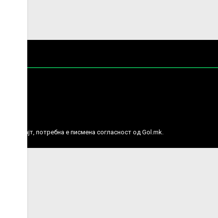
е права.
ј веб сајт, потребна е писмена согласност од Gol.mk.