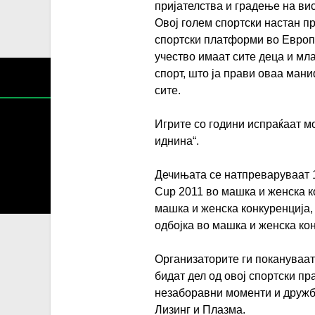
пријателства и градење на ви
Овој голем спортски настан п
спортски платформи во Европа
учество имаат сите деца и мла
спорт, што ја прави оваа ман
сите.
Игрите со години испраќаат м
иднина“.
Содржин
Дечињата се натпреваруваат 1
За секоја форма на распространување, репродукција и
Cup 2011 во машка и женска к
машка и женска конкуренција,
одбојка во машка и женска кон
Организаторите ги покануваат 
бидат дел од овој спортски пр
незаборавни моменти и дружб
Лизинг и Плазма.