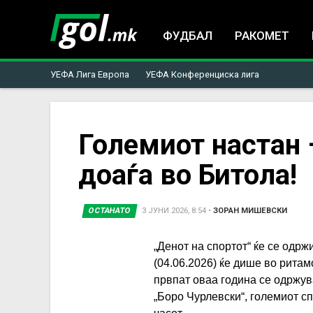
ФУДБАЛ
РАКОМЕТ
УЕФА Лига Европа
УЕФА Конференциска лига
You
Големиот настан 
доаѓа во Битола!
are
here
ОСТАНАТО
3 ЈУНИ 2026, 8:54
•
ЗОРАН МИШЕВСКИ
„Денот на спортот“ ќе се одржи
(04.06.2026) ќе дише во ритам
првпат оваа година се одржув
„Боро Чурлевски“, големиот сп