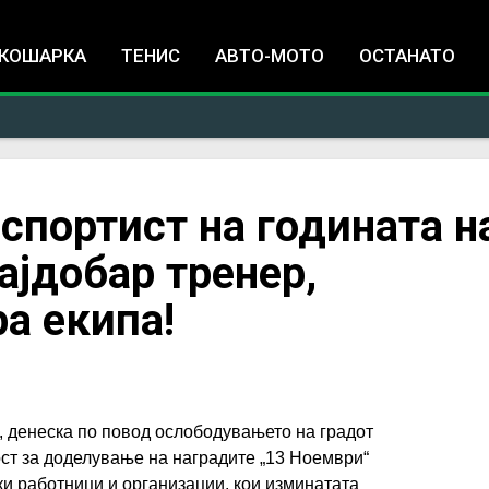
Jump to navigation
КОШАРКА
ТЕНИС
АВТО-МОТО
ОСТАНАТО
 спортист на годината н
ајдобар тренер,
а екипа!
е, денеска по повод ослободувањето на градот
ст за доделување на наградите „13 Ноември“
ки работници и организации, кои изминатата