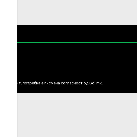
е права.
ј веб сајт, потребна е писмена согласност од Gol.mk.