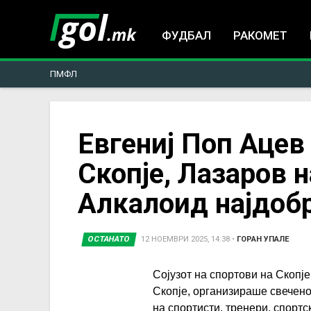
ФУДБАЛ
РАКОМЕТ
ПМФЛ
You
Евгениј Поп Ацев
Скопје, Лазаров н
are
Алкалоид најдобр
here
ОСТАНАТО
12 НОЕМВРИ 2025, 14:38
•
ГОРАН УПАЛЕ
Сојузот на спортови на Скопј
Скопје, организираше свечено
на спортисти, тренери, спортс