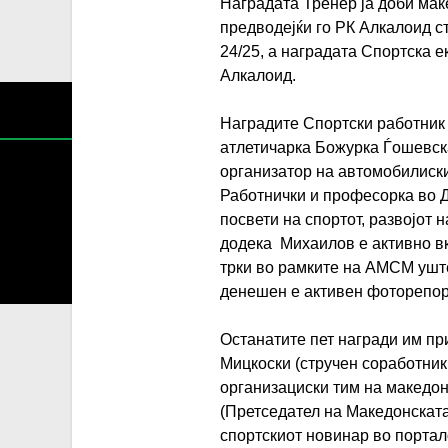
Наградата Тренер ја доби мак
предводејќи го РК Алкалоид с
24/25, а наградата Спортска 
Алкалоид.
Наградите Спортски работник 
атлетичарка Божурка Ѓошевск
организатор на автомобилиски
Работнички и професорка во Д
посвети на спортот, развојот 
додека Михаилов е активно в
Содржин
трки во рамките на АМСМ уште
За секоја форма на распространување, репродукција и
денешен е активен фоторепор
Останатите пет награди им пр
Мицкоски (стручен соработник
организациски тим на македон
(Претседател на Македонскат
спортскиот новинар во портал