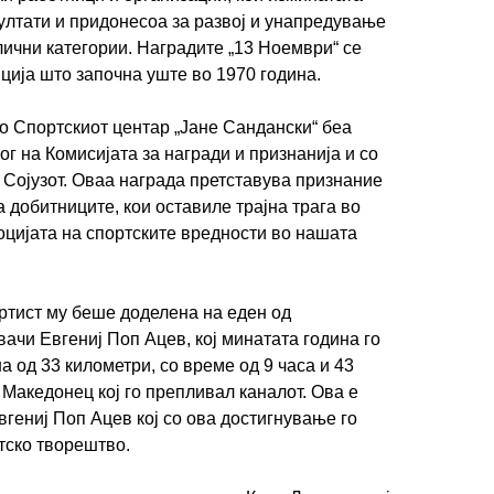
ултати и придонесоа за развој и унапредување
лични категории. Наградите „13 Ноември“ се
иција што започна уште во 1970 година.
о Спортскиот центар „Јане Сандански“ беа
г на Комисијата за награди и признанија и со
 Сојузот. Оваа награда претставува признание
 добитниците, кои оставиле трајна трага во
моцијата на спортските вредности во нашата
ртист му беше доделена на еден од
ачи Евгениј Поп Ацев, кој минатата година го
 од 33 километри, со време од 9 часа и 43
т Македонец кој го препливал каналот. Ова е
вгениј Поп Ацев кој со ова достигнување го
тско творештво.