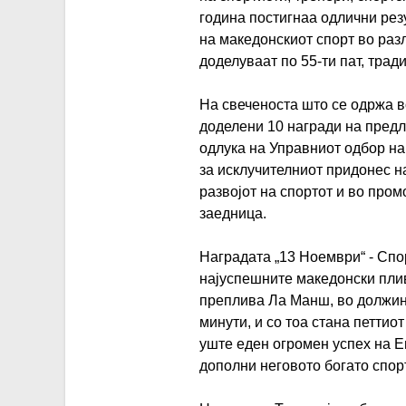
година постигнаа одлични рез
на македонскиот спорт во раз
доделуваат по 55-ти пат, трад
На свеченоста што се одржа в
доделени 10 награди на предло
одлука на Управниот одбор на
за исклучителниот придонес на
развојот на спортот и во про
заедница.
Наградата „13 Ноември“ - Спо
најуспешните македонски плив
преплива Ла Манш, во должина
минути, и со тоа стана петтио
уште еден огромен успех на Е
дополни неговото богато спор