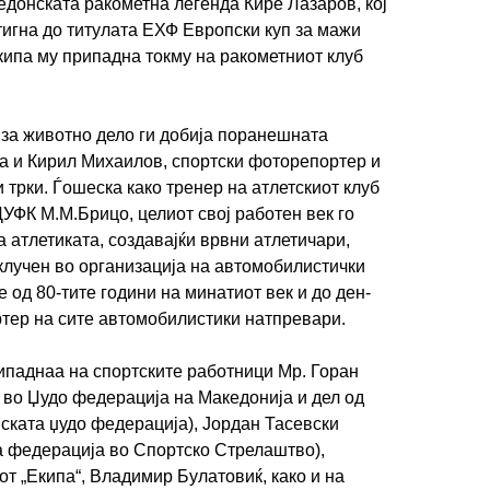
едонската ракометна легенда Кире Лазаров, кој
тигна до титулата ЕХФ Европски куп за мажи
екипа му припадна токму на ракометниот клуб
ИМПРЕСУМ
МАРКЕТИНГ
КОНТАКТ
RSS
за животно дело ги добија поранешната
а и Кирил Михаилов, спортски фоторепортер и
 трки. Ѓошеска како тренер на атлетскиот клуб
© 2016-2026 Gol.mk
УФК М.М.Брицо, целиот свој работен век го
Сите права задржани
на атлетиката, создавајќи врвни атлетичари,
клучен во организација на автомобилистички
ите на Gol.mk се заштитени со Законот за авторското право и сроднит
 од 80-тите години на минатиот век и до ден-
ли комерцијална употреба на текстови, фотографии или податоци од ово
тер на сите автомобилистики натпревари.
ипаднаа на спортските работници Мр. Горан
 во Џудо федерација на Македонија и дел од
ската џудо федерација), Јордан Тасевски
а федерација во Спортско Стрелаштво),
от „Екипа“, Владимир Булатовиќ, како и на