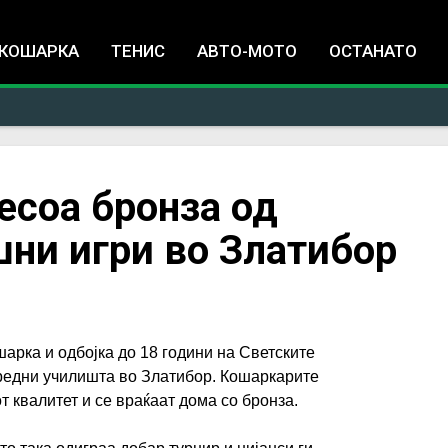
Jump to navigation
КОШАРКА
ТЕНИС
АВТО-МОТО
ОСТАНАТО
есоа бронза од
ни игри во Златибор
арка и одбојка до 18 години на Светските
средни училишта во Златибор. Кошаркарите
т квалитет и се враќаат дома со бронза.