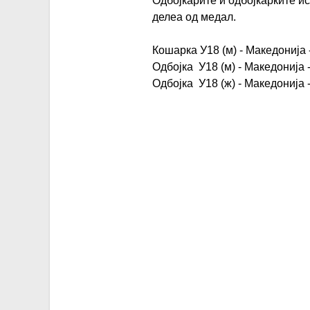
Одбојкарите и одбојкарките ис
делеа од медал.
Кошарка У18 (м) - Македонија 
Одбојка У18 (м) - Македонија 
Одбојка У18 (ж) - Македонија 