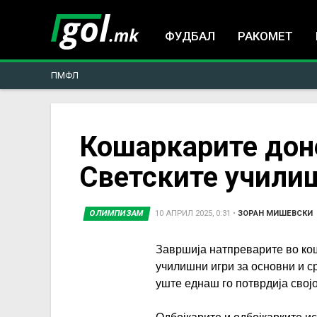
ФУДБАЛ
РАКОМЕТ
ПМФЛ
You
Кошаркарите дон
Светските училиш
are
here
ОЛИМПИЗАМ
10 АПРИЛ 2025, 0:31
•
ЗОРАН МИШЕВСКИ
Завршија натпреварите во кош
училишни игри за основни и 
уште еднаш го потврдија својо