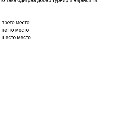
то така одиграа добар турнир и нијанси ги
- трето место
- петто место
- шесто место