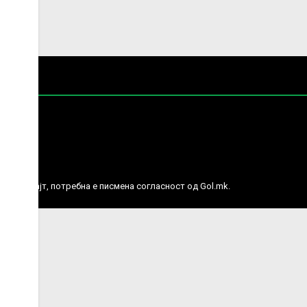
е права.
ј веб сајт, потребна е писмена согласност од Gol.mk.