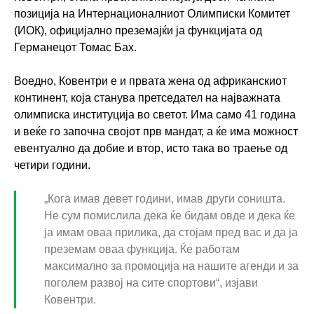
позиција на Интернационалниот Олимписки Комитет
(ИОК), официјално преземајќи ја функцијата од
Германецот Томас Бах.
Воедно, Ковентри е и првата жена од африканскиот
континент, која станува претседател на најважната
олимписка институција во светот. Има само 41 година
и веќе го започна својот прв мандат, а ќе има можност
евентуално да добие и втор, исто така во траење од
четири години.
„Кога имав девет години, имав други соништа.
Не сум помислила дека ќе бидам овде и дека ќе
ја имам оваа прилика, да стојам пред вас и да ја
преземам оваа функција. Ќе работам
максимално за промоција на нашите агенди и за
поголем развој на сите спортови“, изјави
Ковентри.