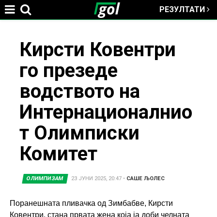
РЕЗУЛТАТИ
Jump to navigation
You
Кирсти Ковентри
го презеде
are
водството на
here
Интернационалнио
т Олимписки
Комитет
ОЛИМПИЗАМ
23 ЈУНИ 2025, 20:47
•
САШЕ ЉОЛЕС
Поранешната пливачка од Зимбабве, Кирсти
Ковентри, стана првата жена која ја доби челната