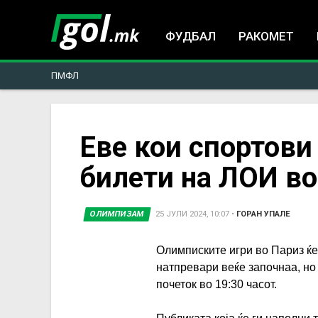
ФУДБАЛ
РАКОМЕТ
ПМФЛ
You
Еве кои спортови
билети на ЛOИ во
are
here
ОЛИМПИЗАМ
25 ЈУЛИ 2024, 10:07
•
ГОРАН УПАЛЕ
Олимписките игри во Париз ќе
натпревари веќе започнаа, но
почеток во 19:30 часот.