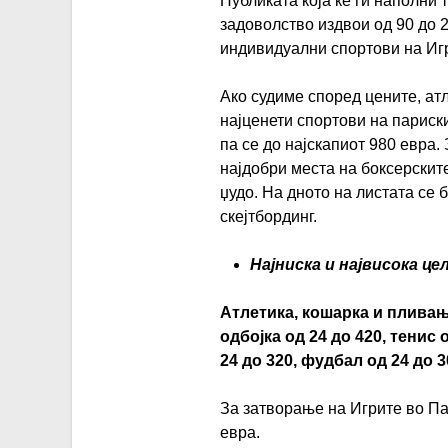
Публиката која ќе ги наполни 
задоволство издвои од 90 до 2
индивидуални спортови на Иг
Ако судиме според цените, ат
најценети спортови на париски
па се до најскапиот 980 евра.
најдобри места на боксерските
џудо. На дното на листата се
скејтбординг.
Најниска и највисока це
Атлетика, кошарка и пливање
одбојка од 24 до 420, тенис 
24 до 320, фудбал од 24 до 3
За затворање на Игрите во Пар
евра.