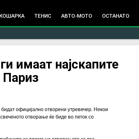
Jump to navigation
КОШАРКА
ТЕНИС
АВТО-МОТО
ОСТАНАТО
 ги имаат најскапите
 Париз
 бидат официјално отворени утревечер. Некои
 свеченото отворање ќе биде во петок со