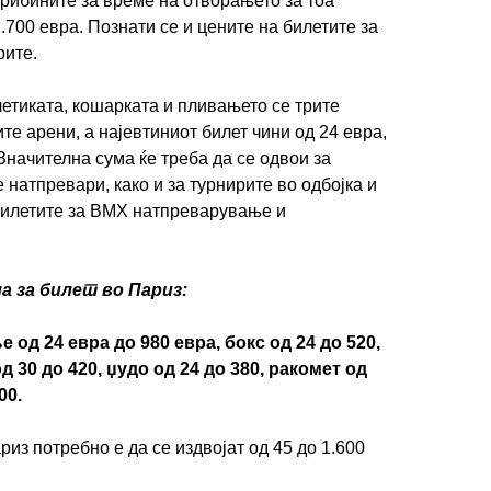
трибините за време на отворањето за тоа
.700 евра. Познати се и цените на билетите за
рите.
летиката, кошарката и пливањето се трите
те арени, а најевтиниот билет чини од 24 евра,
 Значителна сума ќе треба да се одвои за
 натпревари, како и за турнирите во одбојка и
 билетите за BMX натпреварување и
ла за билет во Париз:
 од 24 евра до 980 евра, бокс од 24 до 520,
од 30 до 420, џудо од 24 до 380, ракомет од
00.
из потребно е да се издвојат од 45 до 1.600