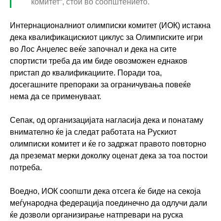
комитет“, стои во соопштението.
Интернационалниот олимписки комитет (ИОК) истакна
дека квалификацискиот циклус за Олимписките игри
во Лос Анџелес веќе започнал и дека на сите
спортисти треба да им биде овозможен еднаков
пристап до квалификациите. Поради тоа,
досегашните препораки за ограничувања повеќе
нема да се применуваат.
Сепак, од организацијата нагласија дека и понатаму
внимателно ќе ја следат работата на Рускиот
олимписки комитет и ќе го задржат правото повторно
да преземат мерки доколку оценат дека за тоа постои
потреба.
Воедно, ИОК соопшти дека отсега ќе биде на секоја
меѓународна федерација поединечно да одлучи дали
ќе дозволи организирање натпревари на руска