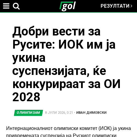
РЕЗУЛТАТИ
Jump to navigation
You
Добри вести за
Русите: ИОК им ја
are
укина
here
суспензијата, ќе
конкурираат за ОИ
2028
ОЛИМПИЗАМ
8 ЈУЛИ 2026, 0:21
•
ИВАН ДИМОВСКИ
Интернационалниот олимписки комитет (ИОК) ја укина
привремената суспензија на Рускиот олимписки