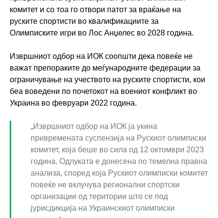
комитет и со тоа го отвори патот за враќање на
руските спортисти во квалификациите за
Олимписките игри во Лос Анџелес во 2028 година.
Извршниот одбор на ИОК соопшти дека повеќе не
важат препораките до меѓународните федерации за
ограничување на учеството на руските спортисти, кои
беа воведени по почетокот на воениот конфликт во
Украина во февруари 2022 година.
„Извршниот одбор на ИОК ја укина
привремената суспензија на Рускиот олимписки
комитет, која беше во сила од 12 октомври 2023
година. Одлуката е донесена по темелна правна
анализа, според која Рускиот олимписки комитет
повеќе не вклучува регионални спортски
организации од територии што се под
јурисдикција на Украинскиот олимписки