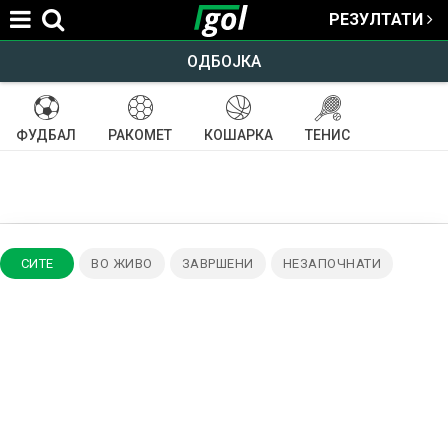
РЕЗУЛТАТИ
Jump to navigation
ОДБОЈКА
You
P
ФУДБАЛ
РАКОМЕТ
КОШАРКА
ТЕНИС
are
r
here
i
СИТЕ
ВО ЖИВО
ЗАВРШЕНИ
НЕЗАПОЧНАТИ
m
a
r
y