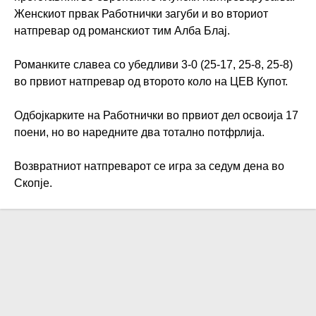
Женскиот првак Работнички загуби и во вториот
натпревар од романскиот тим Алба Блај.
Романките славеа со убедливи 3-0 (25-17, 25-8, 25-8)
во првиот натпревар од второто коло на ЦЕВ Купот.
Одбојкарките на Работнички во првиот дел освоија 17
поени, но во наредните два тотално потфрлија.
Возвратниот натпреварот се игра за седум дена во
Скопје.