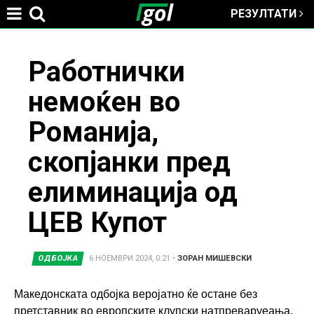
РЕЗУЛТАТИ
Jump to navigation
You
Работнички
немоќен во
are
Романија,
here
скопјанки пред
елиминација од
ЦЕВ Купот
ОДБОЈКА
6 НОЕМВРИ 2024, 0:21
•
ЗОРАН МИШЕВСКИ
Македонската одбојка веројатно ќе остане без
претставник во европските клупски натпреваруеања.