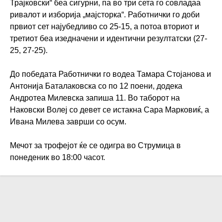
Трајковски“ беа сигурни, па во три сета го совладаа
ривалот и изборија „мајсторка“. Работнички го доби
првиот сет најубедливо со 25-15, а потоа вториот и
третиот беа изедначени и идентични резултатски (27-
25, 27-25).
До победата Работнички го водеа Тамара Стојанова и
Антонија Баталаковска со по 12 поени, додека
Андротеа Милевска запиша 11. Во таборот на
Наковски Волеј со девет се истакна Сара Марковиќ, а
Ивана Милева заврши со осум.
Мечот за трофејот ќе се одигра во Струмица в
понеденик во 18:00 часот.