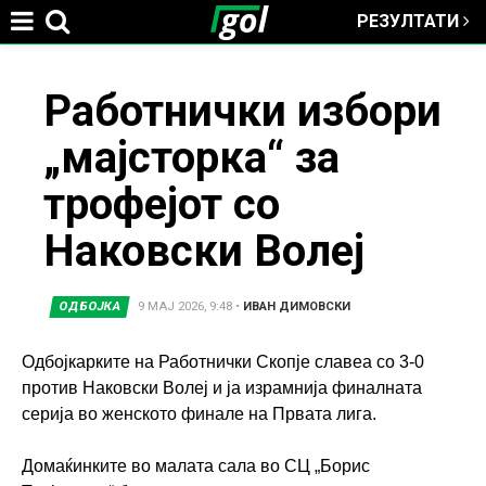
РЕЗУЛТАТИ
Jump to navigation
You
Работнички избори
„мајсторка“ за
are
трофејот со
here
Наковски Волеј
ОДБОЈКА
9 МАЈ 2026, 9:48
•
ИВАН ДИМОВСКИ
Одбојкарките на Работнички Скопје славеа со 3-0
против Наковски Волеј и ја израмнија финалната
серија во женското финале на Првата лига.
Домаќинките во малата сала во СЦ „Борис