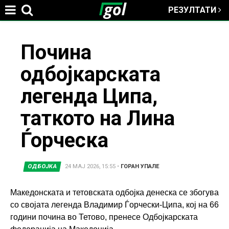
РЕЗУЛТАТИ
Jump to navigation
You
Почина
одбојкарската
are
легенда Ципа,
here
таткото на Лина
Ѓорческа
ОДБОЈКА
24 МАЈ 2026, 15:55
•
ГОРАН УПАЛЕ
Македонската и тетовската одбојка денеска се збогува
со својата легенда Владимир Ѓорчески-Ципа, кој на 66
години почина во Тетово, пренесе Одбојкарската