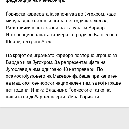
федерација на
Македонија
.
Ѓорчески кариерата ја започнува во Југохром, каде
минува две сезони, а потоа пет години е дел од
Работнички и пет сезони настапува за Вардар.
Интернационалната кариера ја гради во Барселона,
Шпанија и грчки Арис.
На крајот од играчката кариера повторно играше за
Вардар и за Југохром. За репрезентацијата на
Југославија има одиграно 48 натпревари. По
осамостојувањето на Македонија беше прв капитен
на машкиот сениорски национален тим, за кој играше
пет години. Инаку, Владимир Ѓорчески е татко на
нашата најдобар тенисерка, Лина Ѓорческа.